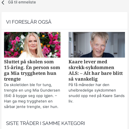
Gå til emneliste
VI FORESLÅR OGSÅ
Sluttet på skolen som
Kaare lever med
15-åring. Én person som
skrekk-sykdommen
ga Mia tryggheten hun
ALS: – Alt har bare blitt
trengte
så vanskelig
Da skoletiden ble for tung,
På få måneder har den
trengte en ung Mia Gundersen
uhelbredelige sykdommen
(64) å bygge seg opp igjen. –
snudd opp ned på Kaare Sands
Han ga meg tryggheten en
liv.
sårbar jente trengte, sier hun.
SISTE TRÅDER I SAMME KATEGORI