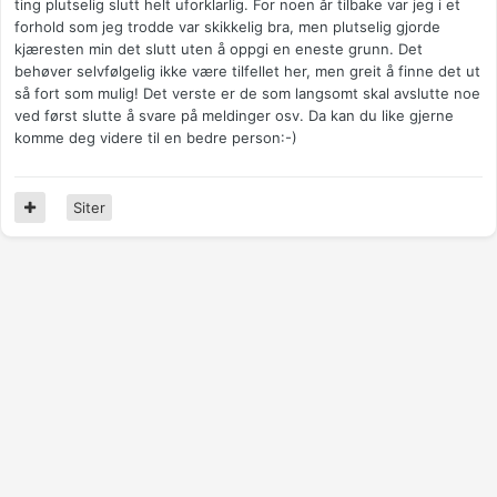
ting plutselig slutt helt uforklarlig. For noen år tilbake var jeg i et
forhold som jeg trodde var skikkelig bra, men plutselig gjorde
kjæresten min det slutt uten å oppgi en eneste grunn. Det
behøver selvfølgelig ikke være tilfellet her, men greit å finne det ut
så fort som mulig! Det verste er de som langsomt skal avslutte noe
ved først slutte å svare på meldinger osv. Da kan du like gjerne
komme deg videre til en bedre person:-)
Siter