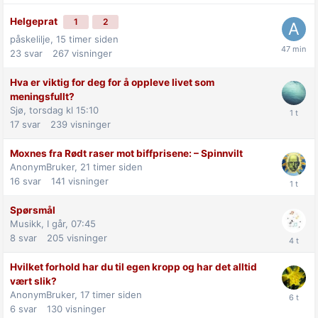
Helgeprat
1
2
påskelilje,
15 timer siden
23
svar
267
visninger
Hva er viktig for deg for å oppleve livet som
meningsfullt?
Sjø,
torsdag kl 15:10
17
svar
239
visninger
Moxnes fra Rødt raser mot biff­prisene: –⁠ Spinnvilt
AnonymBruker,
21 timer siden
16
svar
141
visninger
Spørsmål
Musikk,
I går, 07:45
8
svar
205
visninger
Hvilket forhold har du til egen kropp og har det alltid
vært slik?
AnonymBruker,
17 timer siden
6
svar
130
visninger