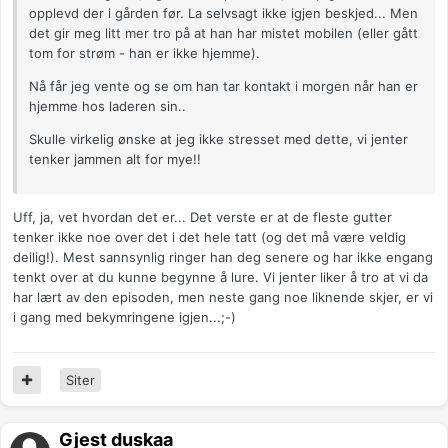
opplevd der i gården før. La selvsagt ikke igjen beskjed... Men
det gir meg litt mer tro på at han har mistet mobilen (eller gått
tom for strøm - han er ikke hjemme).
Nå får jeg vente og se om han tar kontakt i morgen når han er
hjemme hos laderen sin..
Skulle virkelig ønske at jeg ikke stresset med dette, vi jenter
tenker jammen alt for mye!!
Uff, ja, vet hvordan det er... Det verste er at de fleste gutter
tenker ikke noe over det i det hele tatt (og det må være veldig
deilig!). Mest sannsynlig ringer han deg senere og har ikke engang
tenkt over at du kunne begynne å lure. Vi jenter liker å tro at vi da
har lært av den episoden, men neste gang noe liknende skjer, er vi
i gang med bekymringene igjen...;-)
Siter
Gjest duskaa