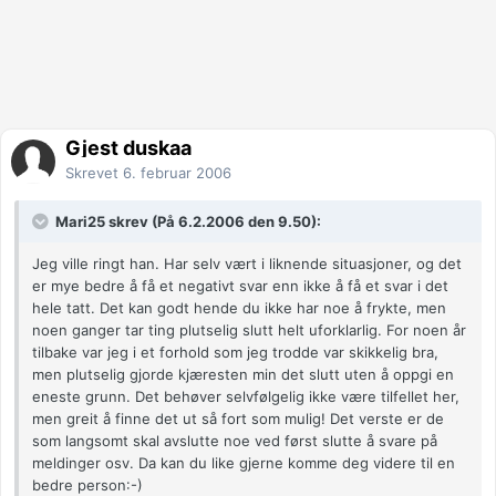
Gjest duskaa
Skrevet
6. februar 2006
Mari25 skrev (På 6.2.2006 den 9.50):
Jeg ville ringt han. Har selv vært i liknende situasjoner, og det
er mye bedre å få et negativt svar enn ikke å få et svar i det
hele tatt. Det kan godt hende du ikke har noe å frykte, men
noen ganger tar ting plutselig slutt helt uforklarlig. For noen år
tilbake var jeg i et forhold som jeg trodde var skikkelig bra,
men plutselig gjorde kjæresten min det slutt uten å oppgi en
eneste grunn. Det behøver selvfølgelig ikke være tilfellet her,
men greit å finne det ut så fort som mulig! Det verste er de
som langsomt skal avslutte noe ved først slutte å svare på
meldinger osv. Da kan du like gjerne komme deg videre til en
bedre person:-)