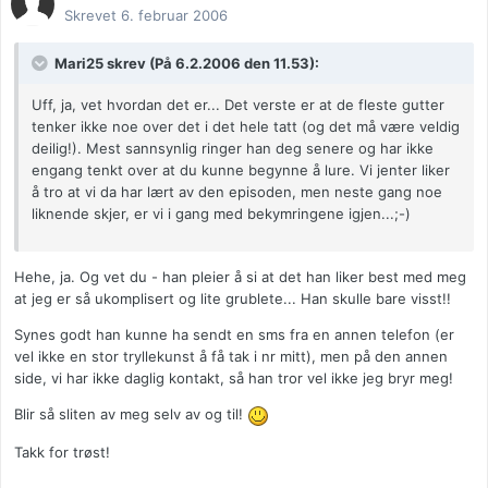
Skrevet
6. februar 2006
Mari25 skrev (På 6.2.2006 den 11.53):
Uff, ja, vet hvordan det er... Det verste er at de fleste gutter
tenker ikke noe over det i det hele tatt (og det må være veldig
deilig!). Mest sannsynlig ringer han deg senere og har ikke
engang tenkt over at du kunne begynne å lure. Vi jenter liker
å tro at vi da har lært av den episoden, men neste gang noe
liknende skjer, er vi i gang med bekymringene igjen...;-)
Hehe, ja. Og vet du - han pleier å si at det han liker best med meg
at jeg er så ukomplisert og lite grublete... Han skulle bare visst!!
Synes godt han kunne ha sendt en sms fra en annen telefon (er
vel ikke en stor tryllekunst å få tak i nr mitt), men på den annen
side, vi har ikke daglig kontakt, så han tror vel ikke jeg bryr meg!
Blir så sliten av meg selv av og til!
Takk for trøst!