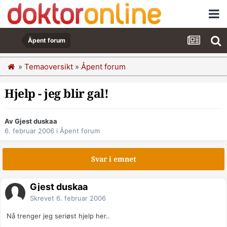
Åpent forum
»
Temaoversikt
»
Åpent forum
Hjelp - jeg blir gal!
Av Gjest duskaa
6. februar 2006
i
Åpent forum
Svar i emnet
Gjest duskaa
Skrevet
6. februar 2006
Nå trenger jeg seriøst hjelp her..