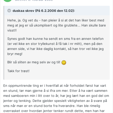
duskaa skrev (På 6.2.2006 den 12.02):
Hehe, ja. Og vet du - han pleier å si at det han liker best med
meg at jeg er så ukomplisert og lite grublete... Han skulle bare
visst!!
Synes godt han kunne ha sendt en sms fra en annen telefon
(er vel ikke en stor tryllekunst å få tak i nr mitt), men på den
annen side, vi har ikke daglig kontakt, så han tror vel ikke jeg
bryr meg!
Blir så sliten av meg selv av og til!
Takk for trøst!
En oppmuntrende ting er i hvertfall at når forholdet først har vart
en stund, tør man gjerne å si ifra om mer. Etter å ha vært sammen
med samboeren min i litt over to år, har jeg lært han en god del om
jenter og tenking. Dette gjelder spesielt viktigheten av å svare på
sms når man er en stund borte fra hverandre. Han ble rimelig
overrasket over hvordan jenter tenker rundt dette, men han har