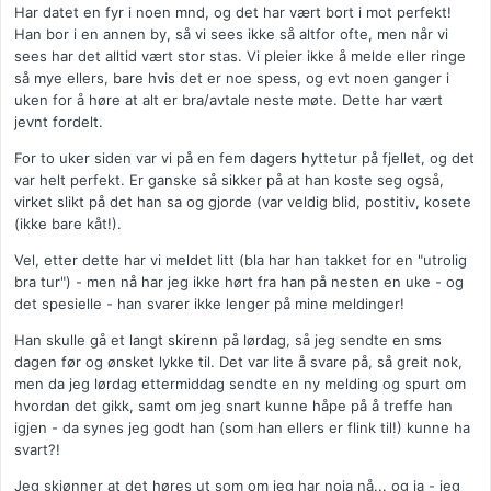
Har datet en fyr i noen mnd, og det har vært bort i mot perfekt!
Han bor i en annen by, så vi sees ikke så altfor ofte, men når vi
sees har det alltid vært stor stas. Vi pleier ikke å melde eller ringe
så mye ellers, bare hvis det er noe spess, og evt noen ganger i
uken for å høre at alt er bra/avtale neste møte. Dette har vært
jevnt fordelt.
For to uker siden var vi på en fem dagers hyttetur på fjellet, og det
var helt perfekt. Er ganske så sikker på at han koste seg også,
virket slikt på det han sa og gjorde (var veldig blid, postitiv, kosete
(ikke bare kåt!).
Vel, etter dette har vi meldet litt (bla har han takket for en "utrolig
bra tur") - men nå har jeg ikke hørt fra han på nesten en uke - og
det spesielle - han svarer ikke lenger på mine meldinger!
Han skulle gå et langt skirenn på lørdag, så jeg sendte en sms
dagen før og ønsket lykke til. Det var lite å svare på, så greit nok,
men da jeg lørdag ettermiddag sendte en ny melding og spurt om
hvordan det gikk, samt om jeg snart kunne håpe på å treffe han
igjen - da synes jeg godt han (som han ellers er flink til!) kunne ha
svart?!
Jeg skjønner at det høres ut som om jeg har noia nå... og ja - jeg