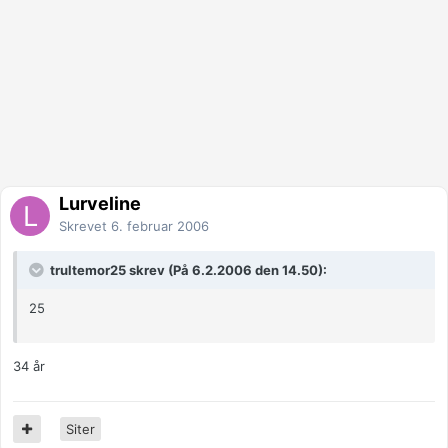
Lurveline
Skrevet
6. februar 2006
trultemor25 skrev (På 6.2.2006 den 14.50):
25
34 år
Siter