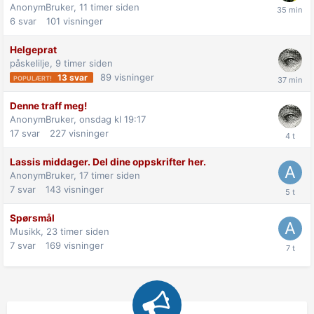
AnonymBruker,
11 timer siden
6
svar
101
visninger
Helgeprat
påskelilje,
9 timer siden
89
visninger
13
svar
Denne traff meg!
AnonymBruker,
onsdag kl 19:17
17
svar
227
visninger
Lassis middager. Del dine oppskrifter her.
AnonymBruker,
17 timer siden
7
svar
143
visninger
Spørsmål
Musikk,
23 timer siden
7
svar
169
visninger