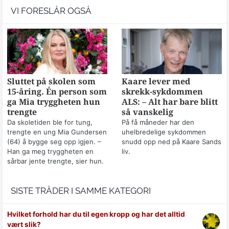
VI FORESLÅR OGSÅ
Sluttet på skolen som
Kaare lever med
15-åring. Én person som
skrekk-sykdommen
ga Mia tryggheten hun
ALS: – Alt har bare blitt
trengte
så vanskelig
Da skoletiden ble for tung,
På få måneder har den
trengte en ung Mia Gundersen
uhelbredelige sykdommen
(64) å bygge seg opp igjen. –
snudd opp ned på Kaare Sands
Han ga meg tryggheten en
liv.
sårbar jente trengte, sier hun.
SISTE TRÅDER I SAMME KATEGORI
Hvilket forhold har du til egen kropp og har det alltid
vært slik?