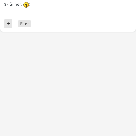
37 år her.
)
Siter