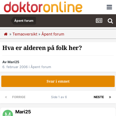
Åpent forum
»
Temaoversikt
»
Åpent forum
Hva er alderen på folk her?
Av Mari25
6. februar 2006
i
Åpent forum
Svar i emnet
FORRIGE
Side 1 av 6
NESTE
Mari25