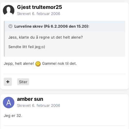
Gjest trultemor25
Skrevet
6. februar 2006
Lurveline skrev (På 6.2.2006 den 15.20):
Jøss, klarte du å regne ut det helt alene?
Sendte litt feil jeg;o)
Jepp, helt alene!
Gammel nok til det.
Siter
amber sun
Skrevet
6. februar 2006
Jeg er 32.