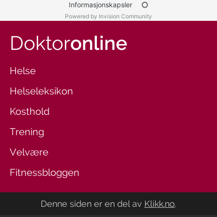
Informasjonskapsler
Powered by Invision Community
Doktor
online
Helse
Helseleksikon
Kosthold
Trening
Velvære
Fitnessbloggen
Denne siden er en del av
Klikk.no
.