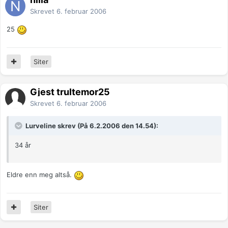
Skrevet
6. februar 2006
25
Siter
Gjest trultemor25
Skrevet
6. februar 2006
Lurveline skrev (På 6.2.2006 den 14.54):
34 år
Eldre enn meg altså.
Siter