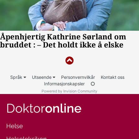
Språk
Utseende
Personvernvilkår
Kontakt oss
Informasjonskapsler
Powered by Invision Community
Doktor
online
Helse
Helseleksikon