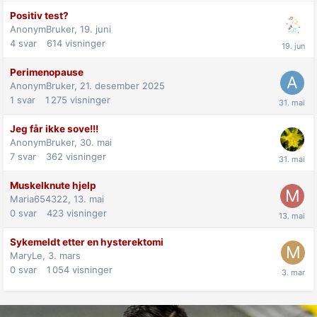
Positiv test?
AnonymBruker,
19. juni
4
svar
614
visninger
Perimenopause
AnonymBruker,
21. desember 2025
1
svar
1 275
visninger
Jeg får ikke sove!!!
AnonymBruker,
30. mai
7
svar
362
visninger
Muskelknute hjelp
Maria654322,
13. mai
0
svar
423
visninger
Sykemeldt etter en hysterektomi
MaryLe,
3. mars
0
svar
1 054
visninger