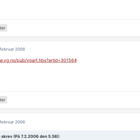
ter
 februar 2006
ww.vg.no/pub/vgart.hbs?artid=301564
ter
 februar 2006
 skrev (På 7.2.2006 den 5.58):