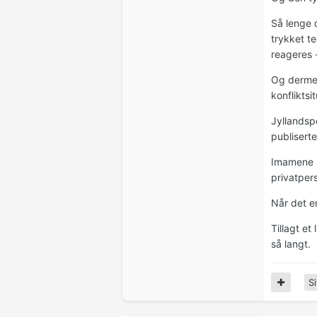
Så lenge d
trykket t
reageres -
Og dermed
konfliktsi
Jyllandsp
publisert
Imamene i
privatper
Når det er
Tillagt et
så langt.
Si