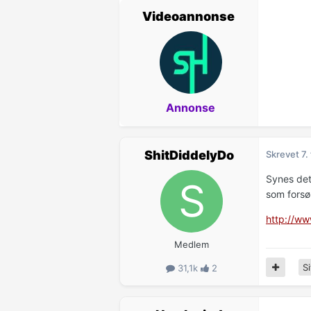
Videoannonse
Annonse
ShitDiddelyDo
Skrevet
7.
Synes det 
som forsø
http://w
Medlem
Si
31,1k
2