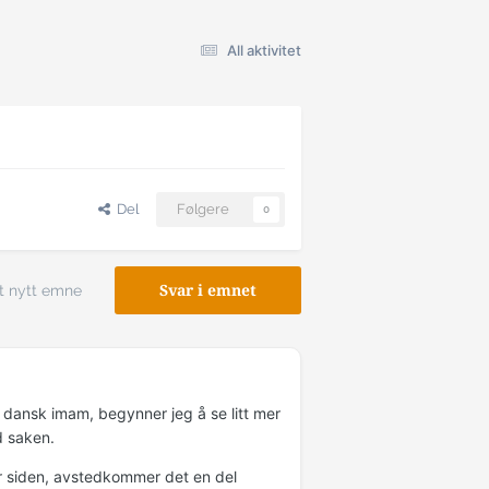
All aktivitet
Del
Følgere
0
t nytt emne
Svar i emnet
n dansk imam, begynner jeg å se litt mer
d saken.
 siden, avstedkommer det en del