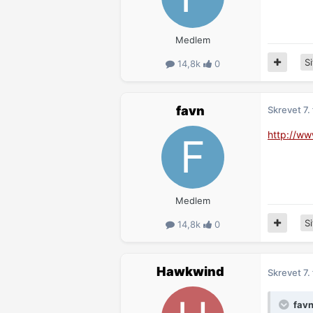
Medlem
Si
14,8k
0
favn
Skrevet
7.
http://w
Medlem
Si
14,8k
0
Hawkwind
Skrevet
7.
favn