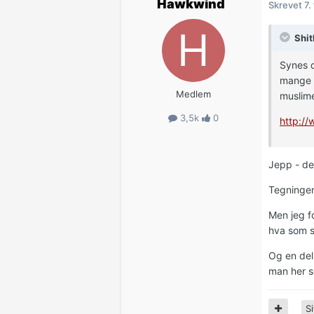
Hawkwind
Skrevet
7.
Shit
Synes d
mange s
Medlem
muslime
3,5k
0
http:/
Jepp - det
Tegningen
Men jeg f
hva som s
Og en del 
man her s
Si