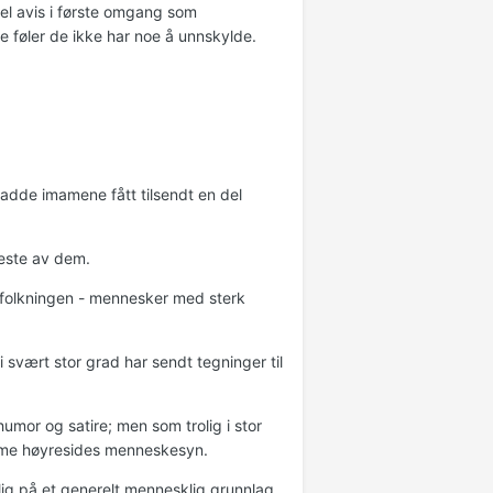
el avis i første omgang som
e føler de ikke har noe å unnskylde.
hadde imamene fått tilsendt en del
leste av dem.
befolkningen - mennesker med sterk
i svært stor grad har sendt tegninger til
umor og satire; men som trolig i stor
reme høyresides menneskesyn.
lig på et generelt mennesklig grunnlag.