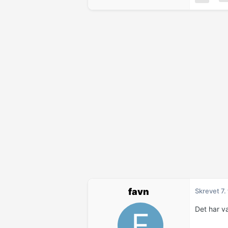
favn
Skrevet
7.
Det har v