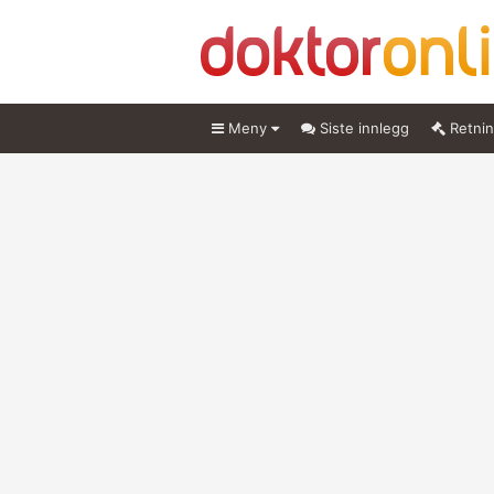
Meny
Siste innlegg
Retnin