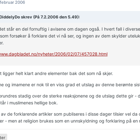
 februar 2006
DiddelyDo skrev (På 7.2.2006 den 5.49):
et står en del fornuftig i avisene om dagen også. I hvert fall i diver
om forsøker å forklare det vi nå ser, og ingen av dem skylder utelu
r.
/www.dagbladet.no/nyheter/2006/02/07/457028.html
 ligger helt klart andre elementer bak det som nå skjer.
e og imamene er nok til en viss grad et utslag av denne berømte sis
orundres stadig over de sterke reaksjonene og de utslag dette gir -
tår i muslimenes hellige bok.
av de forklarende artikler som publiseres i disse dager tilsier vel da 
er - men at religion brukes som en unnskyldning og forklaring på en 
ter