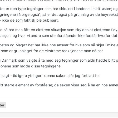
et er den type tegninger som har sirkulert i landene i midt-østen; og
egningene i Norge også", så er det også på grunnlag av de høyreek
 ikke de som faktisk ble publisert.
 så har man fått en ekstrem situasjon som skyldes at ekstreme fløyer 
tuasjon; og hvor vi andre som utenforstående ikke forstår hvorfor det
osten og Magazinet har ikke noe ansvar for hva som nå skjer i mine 
e som er grunnlaget for de ekstreme reaksjonene man nå ser.
 Danmark som valgte å ta med seg tegninger som aldri hadde blitt p
sonene som lagde disse tegningene.
 sagt - tidligere ytringer i denne saken står jeg fortsatt for.
 litt større element av forståelse; da saken viser seg å ha en noe an
ter