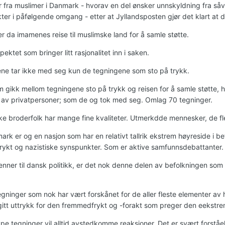
r fra muslimer i Danmark - hvorav en del ønsker unnskyldning fra såv
ter i påfølgende omgang - etter at Jyllandsposten gjør det klart at d
 da imamenes reise til muslimske land for å samle støtte.
ektet som bringer litt rasjonalitet inn i saken.
ne tar ikke med seg kun de tegningene som sto på trykk.
om gikk mellom tegningene sto på trykk og reisen for å samle støtte, 
 av privatpersoner; som de og tok med seg. Omlag 70 tegninger.
ke broderfolk har mange fine kvaliteter. Utmerkdde mennesker, de f
rk er og en nasjon som har en relativt tallrik ekstrem høyreside i 
ykt og nazistiske synspunkter. Som er aktive samfunnsdebattanter.
jenner til dansk politikk, er det nok denne delen av befolkningen som 
gninger som nok har vært forskånet for de aller fleste elementer av h
gitt uttrykk for den fremmedfrykt og -forakt som preger den eekst
pe tegninger vil alltid avstedkomme reaksjoner. Det er svært forståe