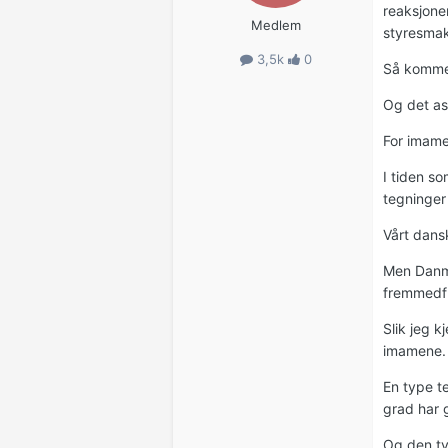
reaksjone
Medlem
styresmak
3,5k
0
Så kommer
Og det asp
For imame
I tiden s
tegninger
Vårt dans
Men Danma
fremmedfr
Slik jeg k
imamene.
En type te
grad har 
Og den ty