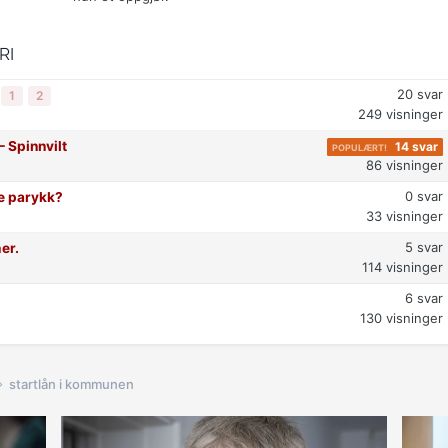
RI
20
svar
1
2
249
visninger
⁠ Spinnvilt
14
svar
86
visninger
0
svar
e parykk?
33
visninger
5
svar
er.
114
visninger
6
svar
130
visninger
startlån i kommunen