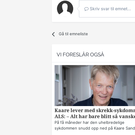
Skriv svar til emnet...
Gå til emneliste
VI FORESLÅR OGSÅ
Kaare lever med skrekk-sykdo
ALS: – Alt har bare blitt så vansk
På få måneder har den uhelbredelige
sykdommen snudd opp ned på Kaare Sands