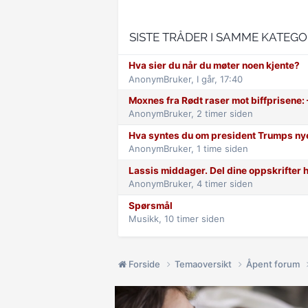
SISTE TRÅDER I SAMME KATEGO
Hva sier du når du møter noen kjente?
AnonymBruker,
I går, 17:40
Moxnes fra Rødt raser mot biff­prisene: –
AnonymBruker,
2 timer siden
Hva syntes du om president Trumps ny
AnonymBruker,
1 time siden
Lassis middager. Del dine oppskrifter h
AnonymBruker,
4 timer siden
Spørsmål
Musikk,
10 timer siden
Forside
Temaoversikt
Åpent forum