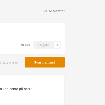
All aktivitet
Del
Følgere
0
t nytt emne
Svar i emnet
n kan hente på nett?