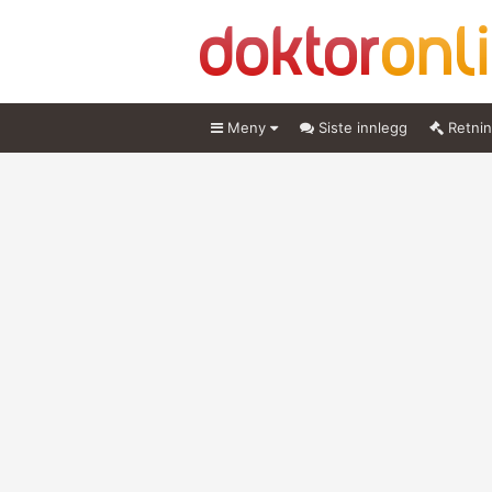
Meny
Siste innlegg
Retnin