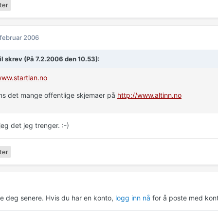
ter
 februar 2006
il skrev (På 7.2.2006 den 10.53):
www.startlan.no
fins det mange offentlige skjemaer på
http://www.altinn.no
jeg det jeg trenger. :-)
ter
re deg senere. Hvis du har en konto,
logg inn nå
for å poste med kont