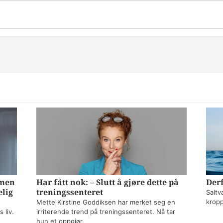
mmen
Har fått nok: – Slutt å gjøre dette på
Derf
elig
treningssenteret
Saltv
kropp
Mette Kirstine Goddiksen har merket seg en
 liv.
irriterende trend på treningssenteret. Nå tar
hun et oppgjør.