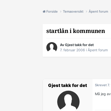
Forside
Temaoversikt
Åpent forum
startlån i kommunen
Av Gjest takk for det
7. februar 2006
i
Åpent forum
Gjest takk for det
Skrevet
7.
Må jeg av