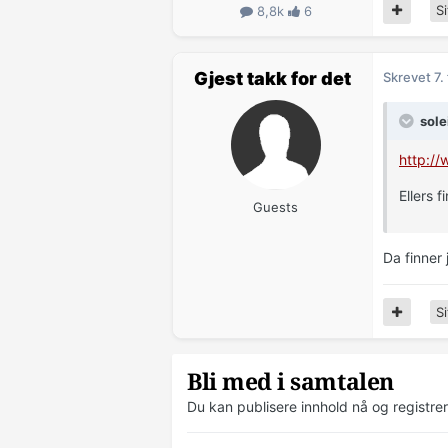
Si
8,8k
6
Gjest takk for det
Skrevet
7.
sole
http://
Ellers 
Guests
Da finner 
Si
Bli med i samtalen
Du kan publisere innhold nå og registre