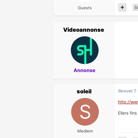
Si
Guests
Videoannonse
Annonse
soleil
Skrevet
7.
http://ww
Ellers fi
Medlem