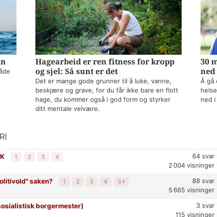
nn
Hagearbeid er ren fitness for kropp
30 m
og sjel: Så sunt er det
ned 
både
Det er mange gode grunner til å luke, vanne,
Å gå 
beskjære og grave, for du får ikke bare en flott
helse
hage, du kommer også i god form og styrker
ned i
ditt mentale velvære.
RI
64
svar
RK
1
2
3
4
2 004
visninger
88
svar
politivold" saken?
1
2
3
4
5
5 665
visninger
3
svar
osialistisk borgermester)
115
visninger