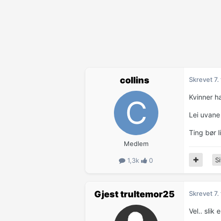
collins
Skrevet
7.
Kvinner ha
Lei uvane
Ting bør l
Medlem
Si
1,3k
0
Gjest trultemor25
Skrevet
7.
Vel.. slik 