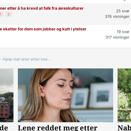
er etter å ha krevd at folk fra æreskulturer
25
svar
1
2
376
visninger
 skatter for dem som jobber og kutt i ytelser
19
svar
317
visninger
Hjelp-han leter etter noe...