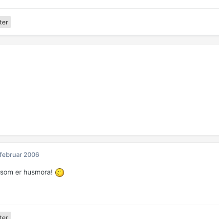
ter
 februar 2006
 som er husmora!
ter