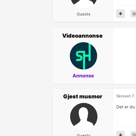
Si
Guests
Videoannonse
Annonse
Gjest musmor
Skrevet
7.
Det er du
Si
Guests