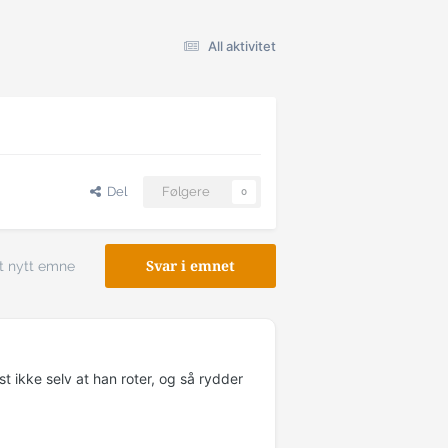
All aktivitet
Del
Følgere
0
t nytt emne
Svar i emnet
t ikke selv at han roter, og så rydder