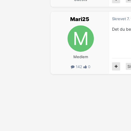
Mari25
Skrevet
7.
Det du bes
Medlem
Si
142
0