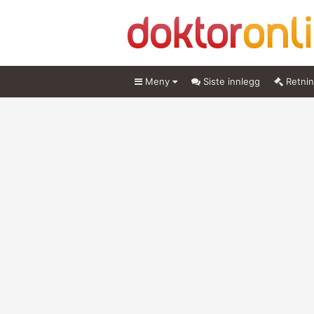
Meny
Siste innlegg
Retnin