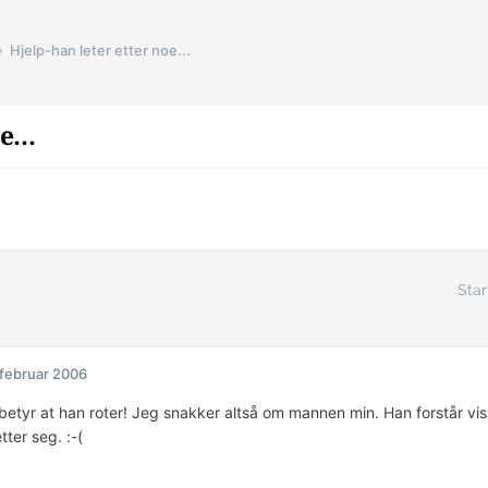
Hjelp-han leter etter noe...
e...
n
Star
 februar 2006
 betyr at han roter! Jeg snakker altså om mannen min. Han forstår viss
tter seg. :-(