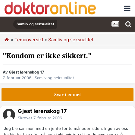
Samliv og seksualitet
»
Temaoversikt
»
Samliv og seksualitet
"Kondom er ikke sikkert."
Av Gjest lørenskog 17
7. februar 2006
i
Samliv og seksualitet
Svar i emnet
Gjest lørenskog 17
Skrevet
7. februar 2006
Jeg ble sammen med en jente for to måneder siden. Ingen av oss
hadde hatt sex før, så unnskyld hvis jeg stiller dumme spørsmål..