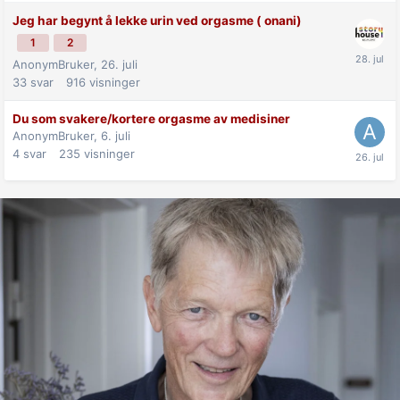
Jeg har begynt å lekke urin ved orgasme ( onani)
1
2
AnonymBruker,
26. juli
33
svar
916
visninger
Du som svakere/kortere orgasme av medisiner
AnonymBruker,
6. juli
4
svar
235
visninger