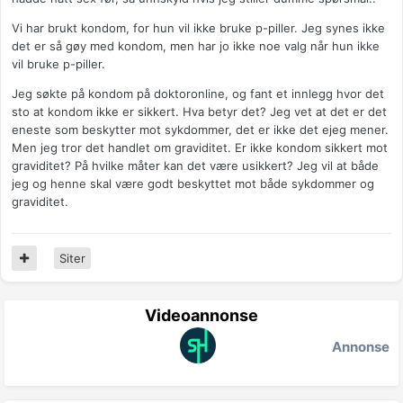
Vi har brukt kondom, for hun vil ikke bruke p-piller. Jeg synes ikke
det er så gøy med kondom, men har jo ikke noe valg når hun ikke
vil bruke p-piller.
Jeg søkte på kondom på doktoronline, og fant et innlegg hvor det
sto at kondom ikke er sikkert. Hva betyr det? Jeg vet at det er det
eneste som beskytter mot sykdommer, det er ikke det ejeg mener.
Men jeg tror det handlet om graviditet. Er ikke kondom sikkert mot
graviditet? På hvilke måter kan det være usikkert? Jeg vil at både
jeg og henne skal være godt beskyttet mot både sykdommer og
graviditet.
Siter
Videoannonse
Annonse