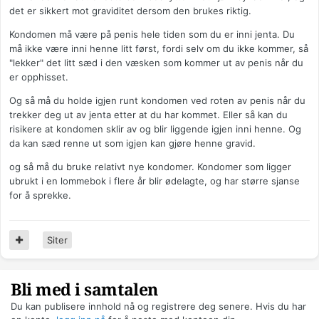
det er sikkert mot graviditet dersom den brukes riktig.
Kondomen må være på penis hele tiden som du er inni jenta. Du
må ikke være inni henne litt først, fordi selv om du ikke kommer, så
"lekker" det litt sæd i den væsken som kommer ut av penis når du
er opphisset.
Og så må du holde igjen runt kondomen ved roten av penis når du
trekker deg ut av jenta etter at du har kommet. Eller så kan du
risikere at kondomen sklir av og blir liggende igjen inni henne. Og
da kan sæd renne ut som igjen kan gjøre henne gravid.
og så må du bruke relativt nye kondomer. Kondomer som ligger
ubrukt i en lommebok i flere år blir ødelagte, og har større sjanse
for å sprekke.
Siter
Bli med i samtalen
Du kan publisere innhold nå og registrere deg senere. Hvis du har