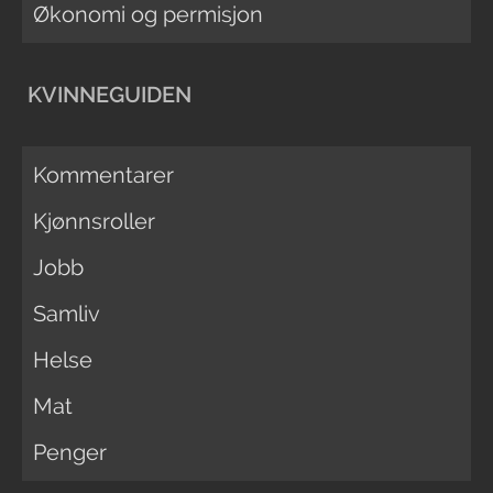
Økonomi og permisjon
KVINNEGUIDEN
Kommentarer
Kjønnsroller
Jobb
Samliv
Helse
Mat
Penger