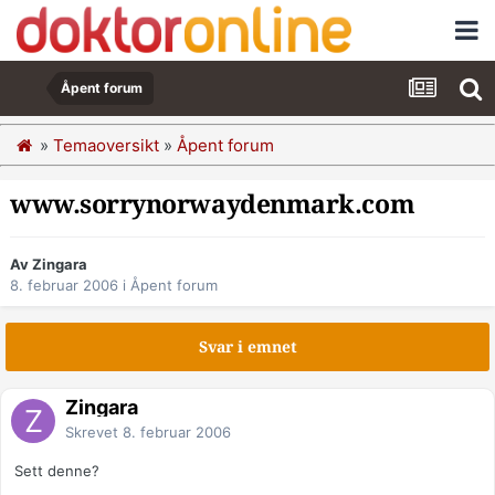
Åpent forum
»
Temaoversikt
»
Åpent forum
www.sorrynorwaydenmark.com
Av Zingara
8. februar 2006
i
Åpent forum
Svar i emnet
Zingara
Skrevet
8. februar 2006
Sett denne?