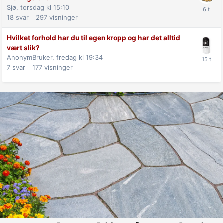
Sjø,
torsdag kl 15:10
18
svar
297
visninger
Hvilket forhold har du til egen kropp og har det alltid
vært slik?
AnonymBruker,
fredag kl 19:34
7
svar
177
visninger