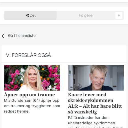
Del
Følgere
0
Gå til emneliste
VI FORESLÅR OGSÅ
Åpner opp om traume
Kaare lever med
skrekk-sykdommen
Mia Gundersen (64) åpner opp
om traumer og tryggheten som
ALS: – Alt har bare blitt
reddet henne.
så vanskelig
På få måneder har den
uhelbredelige sykdommen