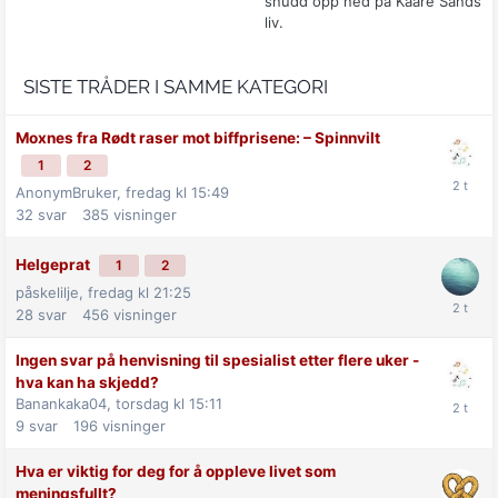
snudd opp ned på Kaare Sands
liv.
SISTE TRÅDER I SAMME KATEGORI
Moxnes fra Rødt raser mot biff­prisene: –⁠ Spinnvilt
1
2
AnonymBruker,
fredag kl 15:49
32
svar
385
visninger
Helgeprat
1
2
påskelilje,
fredag kl 21:25
28
svar
456
visninger
Ingen svar på henvisning til spesialist etter flere uker -
hva kan ha skjedd?
Banankaka04,
torsdag kl 15:11
9
svar
196
visninger
Hva er viktig for deg for å oppleve livet som
meningsfullt?