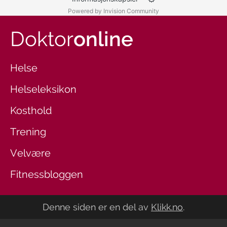
Powered by Invision Community
Doktor
online
Helse
Helseleksikon
Kosthold
Trening
Velvære
Fitnessbloggen
Denne siden er en del av
Klikk.no
.