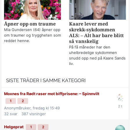
Åpner opp om traume
Kaare lever med
skrekk-sykdommen
Mia Gundersen (64) åpner opp
om traumer og tryggheten som
ALS: – Alt har bare blitt
reddet henne.
så vanskelig
På få måneder har den
uhelbredelige sykdommen
snudd opp ned på Kaare Sands
liv.
SISTE TRÅDER I SAMME KATEGORI
Moxnes fra Rødt raser mot biff­prisene: –⁠ Spinnvilt
1
2
AnonymBruker,
fredag kl 15:49
32
svar
387
visninger
Helgeprat
1
2