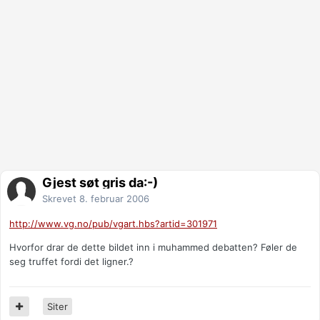
Gjest søt gris da:-)
Skrevet
8. februar 2006
http://www.vg.no/pub/vgart.hbs?artid=301971
Hvorfor drar de dette bildet inn i muhammed debatten? Føler de
seg truffet fordi det ligner.?
Siter