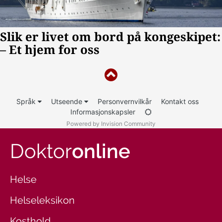
Språk
Utseende
Personvernvilkår
Kontakt oss
Informasjonskapsler
Powered by Invision Community
Doktor
online
Helse
Helseleksikon
Kosthold