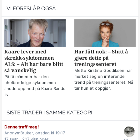
VI FORESLÅR OGSÅ
Kaare lever med
Har fått nok: – Slutt å
skrekk-sykdommen
gjøre dette på
ALS: – Alt har bare blitt
treningssenteret
så vanskelig
Mette Kirstine Goddiksen har
merket seg en irriterende
På få måneder har den
trend på treningssenteret. Nå
uhelbredelige sykdommen
tar hun et oppgjør.
snudd opp ned på Kaare Sands
liv.
SISTE TRÅDER I SAMME KATEGORI
Denne traff meg!
AnonymBruker,
onsdag kl 19:17
17
svar
207
visninger