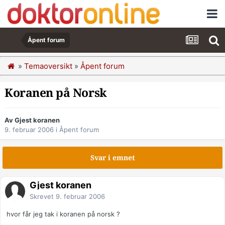
Åpent forum
»
Temaoversikt
»
Åpent forum
Koranen på Norsk
Av Gjest koranen
9. februar 2006
i
Åpent forum
Svar i emnet
Gjest koranen
Skrevet
9. februar 2006
hvor får jeg tak i koranen på norsk ?