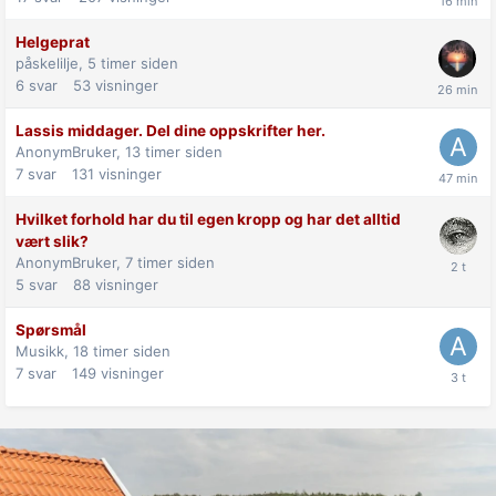
Helgeprat
påskelilje,
5 timer siden
6
svar
53
visninger
Lassis middager. Del dine oppskrifter her.
AnonymBruker,
13 timer siden
7
svar
131
visninger
Hvilket forhold har du til egen kropp og har det alltid
vært slik?
AnonymBruker,
7 timer siden
5
svar
88
visninger
Spørsmål
Musikk,
18 timer siden
7
svar
149
visninger