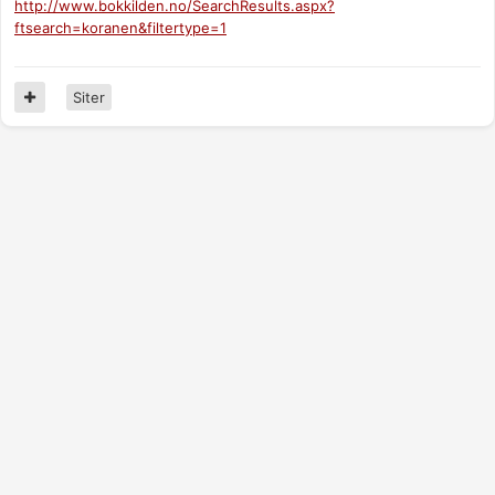
http://www.bokkilden.no/SearchResults.aspx?
ftsearch=koranen&filtertype=1
Siter