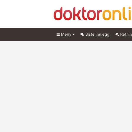
Meny
Siste innlegg
Retnin