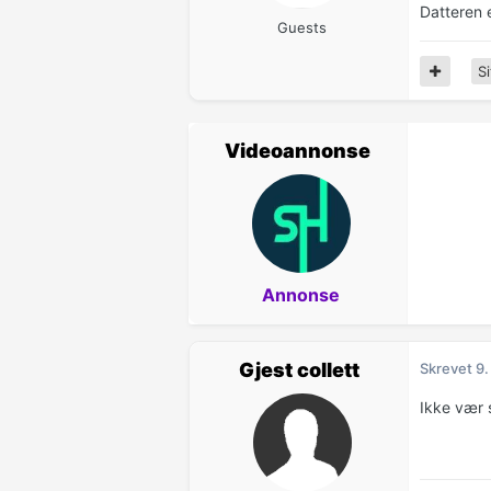
Datteren 
Guests
Si
Videoannonse
Annonse
Gjest collett
Skrevet
9.
Ikke vær s