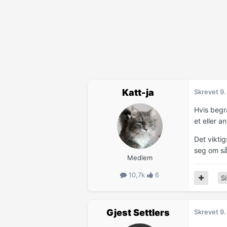
Katt-ja
Skrevet
9.
Hvis begr
et eller a
Det viktig
seg om sån
Medlem
10,7k
6
Si
Gjest Settlers
Skrevet
9.