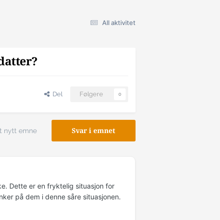
All aktivitet
datter?
Del
Følgere
0
t nytt emne
Svar i emnet
e. Dette er en fryktelig situasjon for
 tenker på dem i denne såre situasjonen.