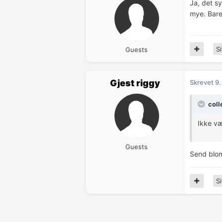
Ja, det sy
mye. Bare
Si
Guests
Gjest riggy
Skrevet
9.
coll
Ikke væ
Guests
Send bloms
Si