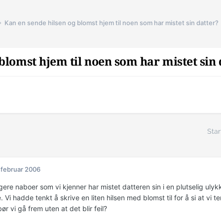
Kan en sende hilsen og blomst hjem til noen som har mistet sin datter?
blomst hjem til noen som har mistet sin 
Star
 februar 2006
gere naboer som vi kjenner har mistet datteren sin i en plutselig ulykk
. Vi hadde tenkt å skrive en liten hilsen med blomst til for å si at vi
r vi gå frem uten at det blir feil?