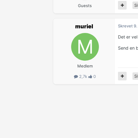
Si
Guests
muriel
Skrevet
9.
Det er vel
Send en b
Medlem
Si
2,7k
0