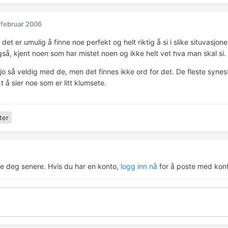
 februar 2006
t det er umulig å finne noe perfekt og helt riktig å si i slike situvasjon
gså, kjent noen som har mistet noen og ikke helt vet hva man skal si.
jo så veldig med de, men det finnes ikke ord for det. De fleste synes
t å sier noe som er litt klumsete.
ter
re deg senere. Hvis du har en konto,
logg inn nå
for å poste med kont