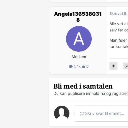
Angela136538031
Skrevet
9.
8
Alle vet a
selv før o
Man føler 
tar kontak
Medlem
Si
1,4k
0
Bli med i samtalen
Du kan publisere innhold nå og registre
Skriv svar til emnet...