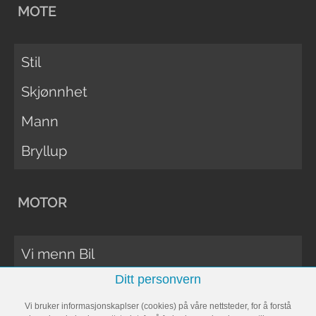
MOTE
Stil
Skjønnhet
Mann
Bryllup
MOTOR
Vi menn Bil
Ditt personvern
Biltester
Vi bruker informasjonskaplser (cookies) på våre nettsteder, for å forstå
Vi Menn Båt