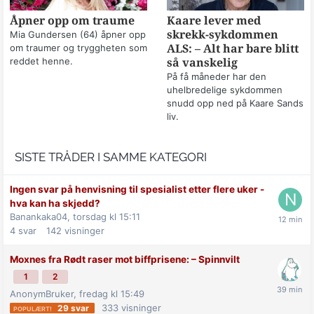
Åpner opp om traume
Kaare lever med
skrekk-sykdommen
Mia Gundersen (64) åpner opp
om traumer og tryggheten som
ALS: – Alt har bare blitt
reddet henne.
så vanskelig
På få måneder har den
uhelbredelige sykdommen
snudd opp ned på Kaare Sands
liv.
SISTE TRÅDER I SAMME KATEGORI
Ingen svar på henvisning til spesialist etter flere uker -
hva kan ha skjedd?
Banankaka04,
torsdag kl 15:11
4
svar
142
visninger
Moxnes fra Rødt raser mot biff­prisene: –⁠ Spinnvilt
1
2
AnonymBruker,
fredag kl 15:49
333
visninger
29
svar