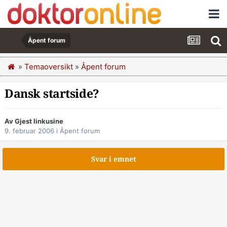
Åpent forum
»
Temaoversikt
»
Åpent forum
Dansk startside?
Av Gjest linkusine
9. februar 2006
i
Åpent forum
Svar i emnet