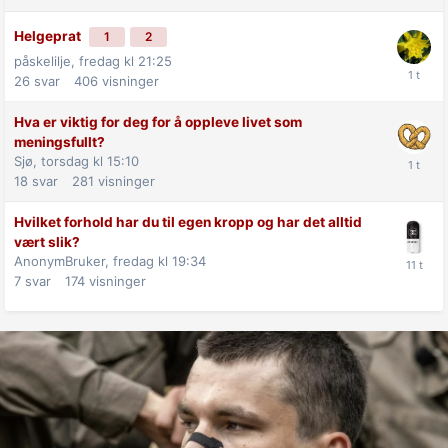
Helgeprat
1
2
påskelilje,
fredag kl 21:25
26
svar
406
visninger
Hva er viktig for deg for å oppleve livet som
meningsfullt?
Sjø,
torsdag kl 15:10
18
svar
281
visninger
Hvilket forhold har du til egen kropp og har det alltid
vært slik?
AnonymBruker,
fredag kl 19:34
7
svar
174
visninger