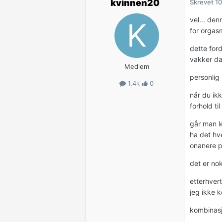
kvinnen20
Skrevet
10
vel... den
for orgas
dette ford
vakker dag
Medlem
personlig
1,4k
0
når du ikk
forhold ti
går man l
ha det hve
onanere på
det er nok
etterhver
jeg ikke 
kombinasjn