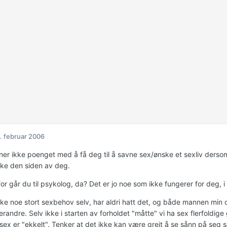
. februar 2006
ner ikke poenget med å få deg til å savne sex/ønske et sexliv dersom 
rske den siden av deg.
r går du til psykolog, da? Det er jo noe som ikke fungerer for deg, i al
ke noe stort sexbehov selv, har aldri hatt det, og både mannen min og 
verandre. Selv ikke i starten av forholdet "måtte" vi ha sex flerfoldi
ex er "ekkelt". Tenker at det ikke kan være greit å se sånn på seg se