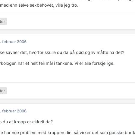
med enn selve sexbehovet, ville jeg tro.
ter
. februar 2006
kke savner det, hvorfor skulle du da på død og liv måtte ha det?
ologen har et helt feil mål i tankene. Vi er alle forskjellige.
ter
. februar 2006
 du at kropp er ekkelt da?
e har noe problem med kroppen din, så virker det som ganske bortk