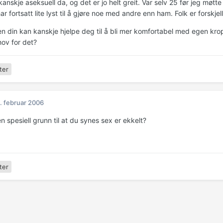
kanskje aseksuell da, og det er jo helt greit. Var selv 25 før jeg møtt
r fortsatt lite lyst til å gjøre noe med andre enn ham. Folk er forskjell
n din kan kanskje hjelpe deg til å bli mer komfortabel med egen krop
hov for det?
ter
. februar 2006
n spesiell grunn til at du synes sex er ekkelt?
ter