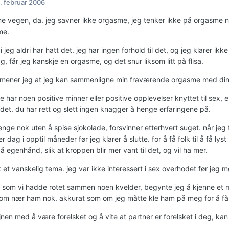
. februar 2006
ne vegen, da. jeg savner ikke orgasme, jeg tenker ikke på orgasme når
me.
i jeg aldri har hatt det. jeg har ingen forhold til det, og jeg klarer ikke
, får jeg kanskje en orgasme, og det snur liksom litt på flisa.
 mener jeg at jeg kan sammenligne min fraværende orgasme med din
e har noen positive minner eller positive opplevelser knyttet til sex, e
l det. du har rett og slett ingen knagger å henge erfaringene på.
enge nok uten å spise sjokolade, forsvinner etterhvert suget. når jeg
r dag i opptil måneder før jeg klarer å slutte. for å få folk til å få 
 egenhånd, slik at kroppen blir mer vant til det, og vil ha mer.
 et vanskelig tema. jeg var ikke interessert i sex overhodet før jeg 
t som vi hadde rotet sammen noen kvelder, begynte jeg å kjenne et
kom nær ham nok. akkurat som om jeg måtte kle ham på meg for å få
en med å være forelsket og å vite at partner er forelsket i deg, kan j