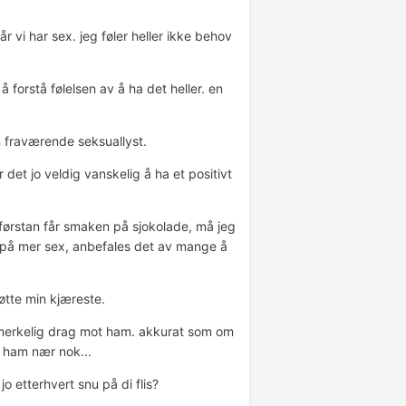
 vi har sex. jeg føler heller ikke behov
 å forstå følelsen av å ha det heller. en
 fraværende seksuallyst.
r det jo veldig vanskelig å ha et positivt
 førstan får smaken på sjokolade, må jeg
lyst på mer sex, anbefales det av mange å
møtte min kjæreste.
 merkelig drag mot ham. akkurat som om
 ham nær nok...
o etterhvert snu på di flis?