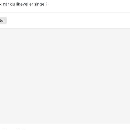
x når du likevel er singel?
ter