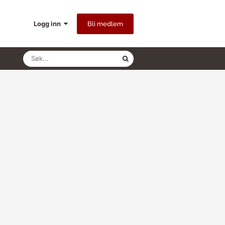
Logg inn
Bli medlem