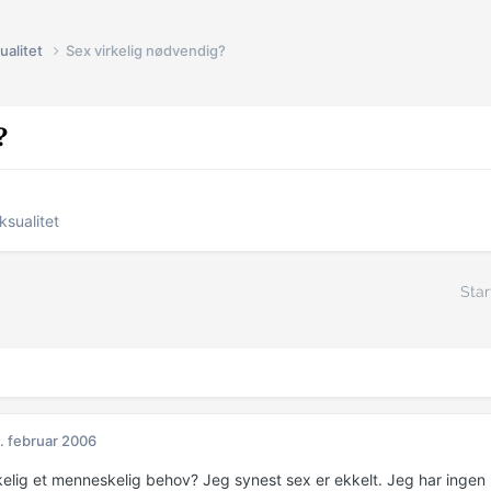
ualitet
Sex virkelig nødvendig?
?
ksualitet
Star
. februar 2006
rkelig et menneskelig behov? Jeg synest sex er ekkelt. Jeg har ingen 