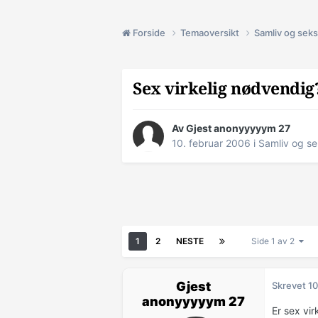
Forside
Temaoversikt
Samliv og seks
Sex virkelig nødvendig
Av Gjest anonyyyyym 27
10. februar 2006
i
Samliv og se
1
2
NESTE
Side 1 av 2
Gjest
Skrevet
10
anonyyyyym 27
Er sex vi