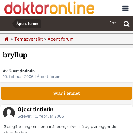
Åpent forum
»
Temaoversikt
»
Åpent forum
bryllup
Av Gjest tintintin
10. februar 2006
i
Åpent forum
Svar i emnet
Gjest tintintin
Skrevet
10. februar 2006
Skal gifte meg om noen måneder, driver nå og planlegger den
store festen.