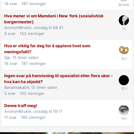
19
svar
187
visninger
Hva mener vi om Mamdani i New York (sosialistisk
borgermester)
AnonymBruker,
onsdag kl 08:41
4
svar
152
visninger
Hva er viktig for deg for å oppleve livet som
meningsfullt?
Sjø,
15 timer siden
16
svar
187
visninger
Ingen svar på henvisning til spesialist etter flere uker -
hva kan ha skjedd?
Banankaka04,
15 timer siden
3
svar
102
visninger
Denne traff meg!
AnonymBruker,
onsdag kl 19:17
11
svar
165
visninger