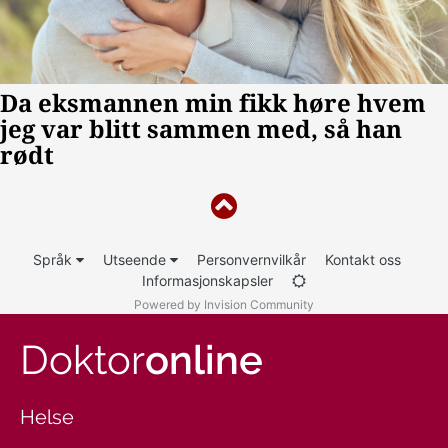
Språk
Utseende
Personvernvilkår
Kontakt oss
Informasjonskapsler
Powered by Invision Community
Doktor
online
Helse