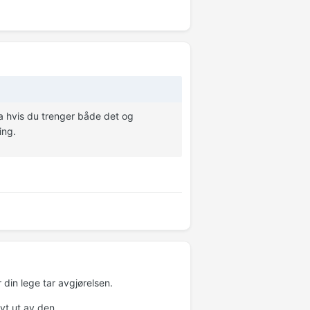
va hvis du trenger både det og
ing.
 din lege tar avgjørelsen.
vt ut av den