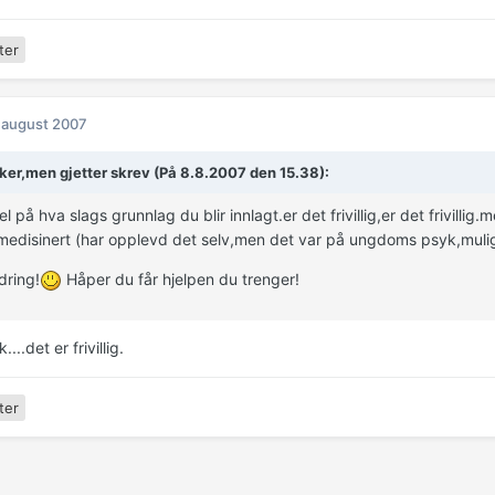
ter
 august 2007
ker,men gjetter skrev (På 8.8.2007 den 15.38):
l på hva slags grunnlag du blir innlagt.er det frivillig,er det frivillig.m
edisinert (har opplevd det selv,men det var på ungdoms psyk,mulige
dring!
Håper du får hjelpen du trenger!
...det er frivillig.
ter