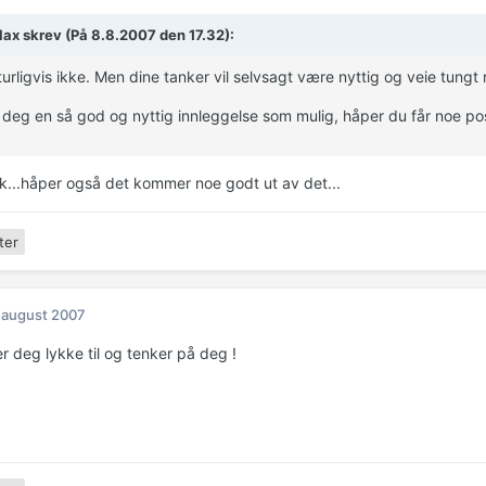
lax skrev (På 8.8.2007 den 17.32):
turligvis ikke. Men dine tanker vil selvsagt være nyttig og veie tungt 
deg en så god og nyttig innleggelse som mulig, håper du får noe pos
k...håper også det kommer noe godt ut av det...
ter
 august 2007
r deg lykke til og tenker på deg !