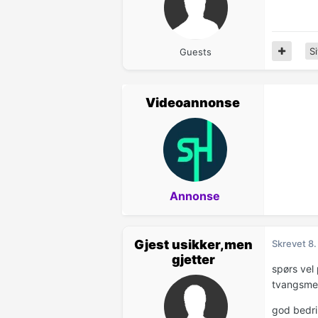
Si
Guests
Videoannonse
Annonse
Gjest usikker,men
Skrevet
8.
gjetter
spørs vel 
tvangsmed
god bedri