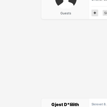
Si
Guests
Gjest D*lilith
Skrevet
8.