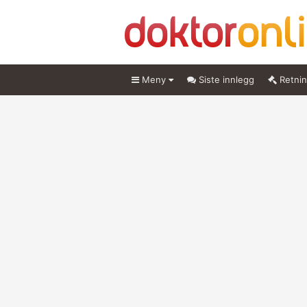
Meny
Siste innlegg
Retnin