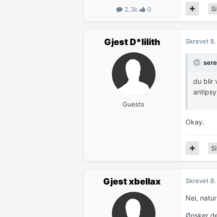
Si
2,3k
0
Gjest D*lilith
Skrevet
8.
sere
du blir
antipsy
Guests
Okay.
Si
Gjest xbellax
Skrevet
8.
Nei, natur
Ønsker de