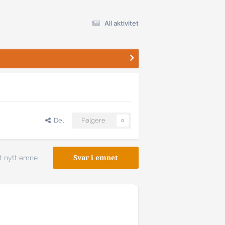
All aktivitet
Del
Følgere
0
t nytt emne
Svar i emnet