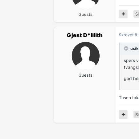
Si
Guests
Gjest D*lilith
Skrevet
8.
usik
spørs ve
tvangsm
Guests
god be
Tusen takk.
Si