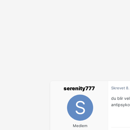
serenity777
Skrevet
8.
du blir v
antipsykot
Medlem