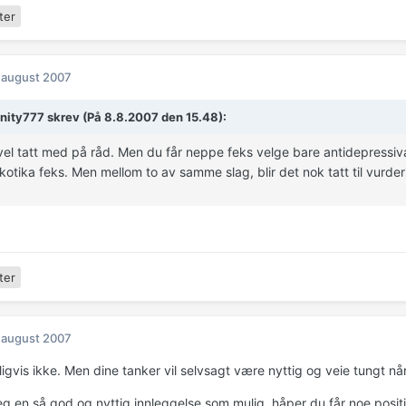
ter
 august 2007
nity777 skrev (På 8.8.2007 den 15.48):
 vel tatt med på råd. Men du får neppe feks velge bare antidepressi
kotika feks. Men mellom to av samme slag, blir det nok tatt til vurder
ter
 august 2007
ligvis ikke. Men dine tanker vil selvsagt være nyttig og veie tungt når
g en så god og nyttig innleggelse som mulig, håper du får noe positi