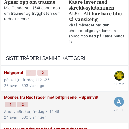
Åpner opp om traume
Kaare lever med
skrekk-sykdommen
Mia Gundersen (64) åpner opp
om traumer og tryggheten som
ALS: – Alt har bare blitt
reddet henne.
så vanskelig
På få måneder har den
uhelbredelige sykdommen
snudd opp ned på Kaare Sands
liv.
SISTE TRÅDER I SAMME KATEGORI
Helgeprat
1
2
påskelilje,
fredag kl 21:25
26
svar
393
visninger
Moxnes fra Rødt raser mot biff­prisene: –⁠ Spinnvilt
1
2
AnonymBruker,
fredag kl 15:49
24
svar
300
visninger
Hva er viktig for deg for å oppleve livet som