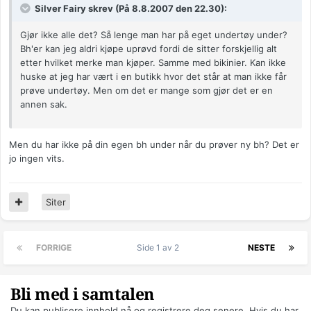
Silver Fairy skrev (På 8.8.2007 den 22.30):
Gjør ikke alle det? Så lenge man har på eget undertøy under?
Bh'er kan jeg aldri kjøpe uprøvd fordi de sitter forskjellig alt
etter hvilket merke man kjøper. Samme med bikinier. Kan ikke
huske at jeg har vært i en butikk hvor det står at man ikke får
prøve undertøy. Men om det er mange som gjør det er en
annen sak.
Men du har ikke på din egen bh under når du prøver ny bh? Det er
jo ingen vits.
Siter
FORRIGE
Side 1 av 2
NESTE
Bli med i samtalen
Du kan publisere innhold nå og registrere deg senere. Hvis du har