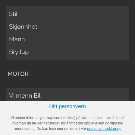
Stil
Skjønnhet
Mann
Bryllup
MOTOR
Vi menn Bil
Ditt personvern
Biltester
Vi bruker informasjonskaplser (cookies) på våre nettsteder, for å forstå
Vi Menn Båt
hvordan du bruker nettstedet, for å forbedre opplevelsen og tilpasse
annonsering. Du kan lese mer om dette i vår
personvernerklæring
Båttester