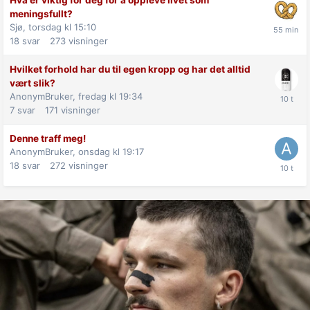
meningsfullt?
Sjø,
torsdag kl 15:10
18
svar
273
visninger
Hvilket forhold har du til egen kropp og har det alltid
vært slik?
AnonymBruker,
fredag kl 19:34
7
svar
171
visninger
Denne traff meg!
AnonymBruker,
onsdag kl 19:17
18
svar
272
visninger