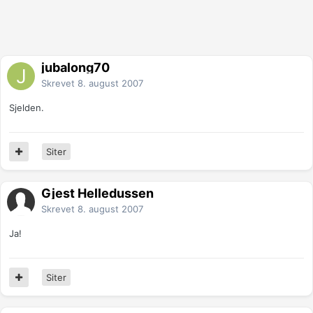
jubalong70
Skrevet
8. august 2007
Sjelden.
Siter
Gjest Helledussen
Skrevet
8. august 2007
Ja!
Siter