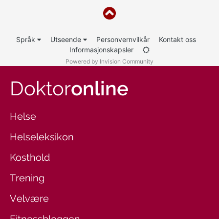
Språk
Utseende
Personvernvilkår
Kontakt oss
Informasjonskapsler
Powered by Invision Community
Doktor
online
Helse
Helseleksikon
Kosthold
Trening
Velvære
Fitnessbloggen