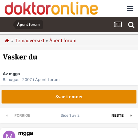
Åpent forum
»
Temaoversikt
»
Åpent forum
Vasker du
Av mgga
8. august 2007
i
Åpent forum
Svar i emnet
FORRIGE
Side 1 av 2
NESTE
mgga