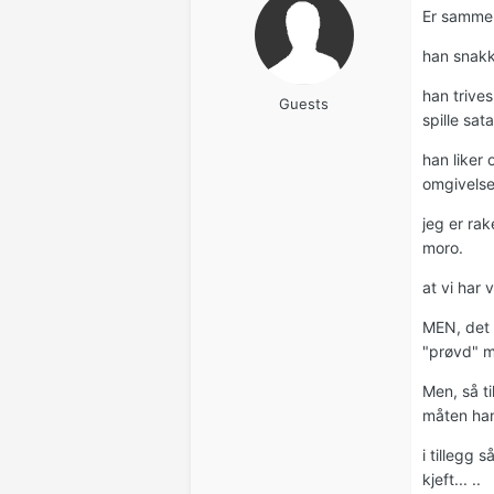
Er sammen 
han snakker
han trives
Guests
spille sat
han liker o
omgivelse
jeg er rak
moro.
at vi har v
MEN, det e
"prøvd" m
Men, så ti
måten han 
i tillegg 
kjeft... ..