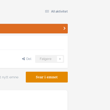
All aktivitet
Del
Følgere
0
t nytt emne
Svar i emnet