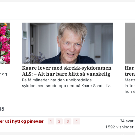
Kaare lever med skrekk-sykdommen
Har 
ALS: – Alt har bare blitt så vanskelig
tren
r og
På få måneder har den uhelbredelige
Mette
sykdommen snudd opp ned på Kaare Sands liv.
irrit
hun e
RI
74
svar
er ut i hytt og pinevær
1
2
3
4
1 592
visninger