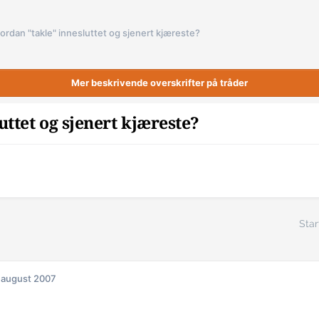
ordan "takle" innesluttet og sjenert kjæreste?
Mer beskrivende overskrifter på tråder
ttet og sjenert kjæreste?
Star
 august 2007