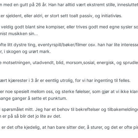
med en gutt på 26 år. Han har alltid vært ekstremt stille, innesluttet
 sjeldent, eller aldri, er stort sett toalt passiv, og initiativløs.
 veldig godt blant sine kompiser, eller trives godt med egne sysler so
anist musikken sin...
fte litt dystre ting, eventyrspill/bøker/filmer osv. han har lite interesse 
r, i skogen og urørt mark.
e motsetningen, utadvendt, blid, morsom,sosial, energisk, og sprudlende
ært kjærester i 3 år er eentlig utrolig, for vi har ingenting til felles.
r noe spesielt mellom oss, og sterke følelser, som gjør at vi ikke kla
ange ganger å sette et punktum.
l spørsmålet mitt. Jeg har et behov til bekreftelser og tilbakemeldin
er på så blir det jo lite av det.
så er det ofte kjedelig, at han bare sitter der, å sturer, og det er ofte p