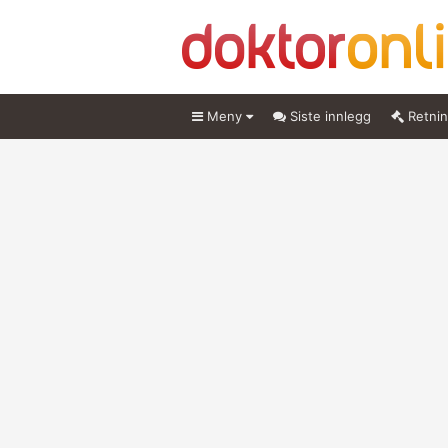
Meny
Siste innlegg
Retnin