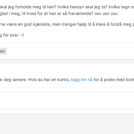
kal jeg forholde meg til han? hvilke hensyn skal jeg ta? hvilke tegn ell
glad i meg, til tross for at han er så fraværende? osv osv osv.
erne være en god kjæreste, men trenger hjelp til å klare å forstå meg 
 for svar :-)
ter
re deg senere. Hvis du har en konto,
logg inn nå
for å poste med kont