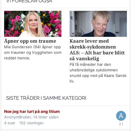
VI FORESLÅR OGSÅ
Åpner opp om traume
Kaare lever med
skrekk-sykdommen
Mia Gundersen (64) åpner opp
om traumer og tryggheten som
ALS: – Alt har bare blitt
reddet henne.
så vanskelig
På få måneder har den
uhelbredelige sykdommen
snudd opp ned på Kaare Sands
liv.
SISTE TRÅDER I SAMME KATEGORI
Noe jeg har lurt på ang litium
AnonymBruker,
14 timer siden
4
svar
102
visninger