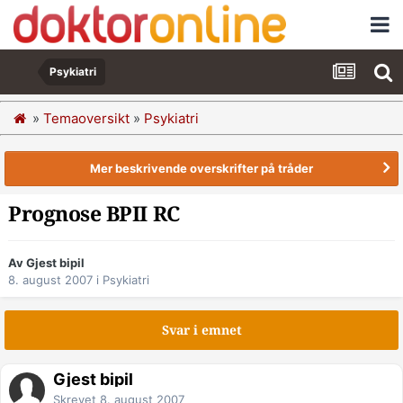
Psykiatri
»
Temaoversikt
»
Psykiatri
Mer beskrivende overskrifter på tråder
Prognose BPII RC
Av Gjest bipil
8. august 2007
i
Psykiatri
Svar i emnet
Gjest bipil
Skrevet
8. august 2007