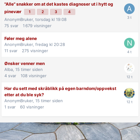
"Alle" snakker om at det kastes diagnoser ut i hytt og
pinevær
1
2
3
4
AnonymBruker,
torsdag kl 19:08
75
svar
1 679
visninger
Føler meg alene
AnonymBruker,
fredag kl 20:28
11
svar
275
visninger
Ønsker venner men
Alba,
15 timer siden
4
svar
108
visninger
Har du sett med skråblikk på egen barndom/oppvekst
etter at du ble syk?
AnonymBruker,
15 timer siden
1
svar
60
visninger