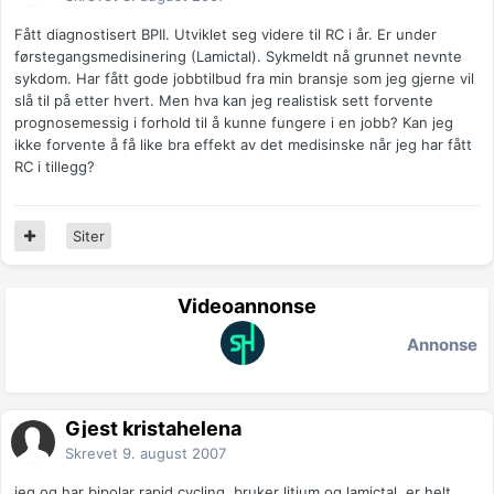
Fått diagnostisert BPII. Utviklet seg videre til RC i år. Er under
førstegangsmedisinering (Lamictal). Sykmeldt nå grunnet nevnte
sykdom. Har fått gode jobbtilbud fra min bransje som jeg gjerne vil
slå til på etter hvert. Men hva kan jeg realistisk sett forvente
prognosemessig i forhold til å kunne fungere i en jobb? Kan jeg
ikke forvente å få like bra effekt av det medisinske når jeg har fått
RC i tillegg?
Siter
Videoannonse
Annonse
Gjest kristahelena
Skrevet
9. august 2007
jeg og har bipolar rapid cycling, bruker litium og lamictal, er helt