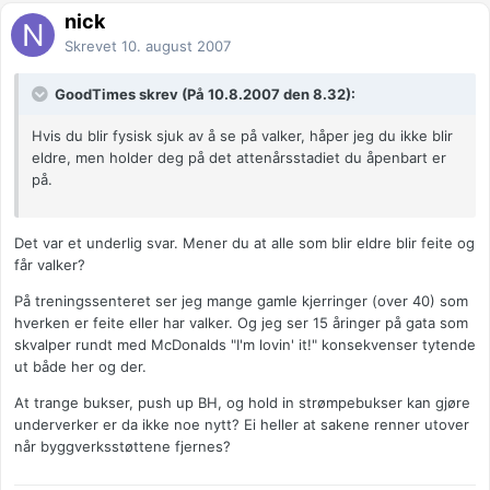
nick
Skrevet
10. august 2007
GoodTimes skrev (På 10.8.2007 den 8.32):
Hvis du blir fysisk sjuk av å se på valker, håper jeg du ikke blir
eldre, men holder deg på det attenårsstadiet du åpenbart er
på.
Det var et underlig svar. Mener du at alle som blir eldre blir feite og
får valker?
På treningssenteret ser jeg mange gamle kjerringer (over 40) som
hverken er feite eller har valker. Og jeg ser 15 åringer på gata som
skvalper rundt med McDonalds "I'm lovin' it!" konsekvenser tytende
ut både her og der.
At trange bukser, push up BH, og hold in strømpebukser kan gjøre
underverker er da ikke noe nytt? Ei heller at sakene renner utover
når byggverksstøttene fjernes?