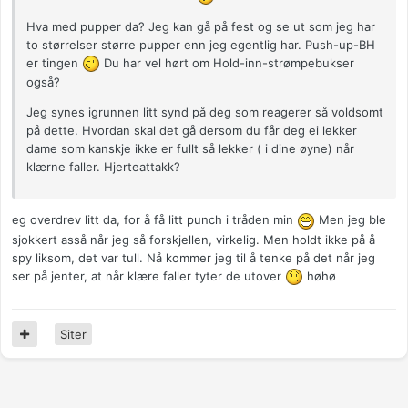
Hva med pupper da? Jeg kan gå på fest og se ut som jeg har
to størrelser større pupper enn jeg egentlig har. Push-up-BH
er tingen
Du har vel hørt om Hold-inn-strømpebukser
også?
Jeg synes igrunnen litt synd på deg som reagerer så voldsomt
på dette. Hvordan skal det gå dersom du får deg ei lekker
dame som kanskje ikke er fullt så lekker ( i dine øyne) når
klærne faller. Hjerteattakk?
eg overdrev litt da, for å få litt punch i tråden min
Men jeg ble
sjokkert asså når jeg så forskjellen, virkelig. Men holdt ikke på å
spy liksom, det var tull. Nå kommer jeg til å tenke på det når jeg
ser på jenter, at når klære faller tyter de utover
høhø
Siter