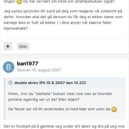
tingen
Du har vel hørt om Hold-inn-strømpebukser også?
Jeg synes igrunnen litt synd på deg som reagerer så voldsomt på
dette. Hvordan skal det gå dersom du får deg ei lekker dame som
kanskje ikke er fullt så lekker ( i dine øyne) når klærne faller.
Hjerteattakk?
Siter
ban1977
Skrevet
10. august 2007
double skrev (På 10.8.2007 den 14.23):
Hmm.. tror du "slarkete" bukser viser noe mer av hvordan
jentene egentlig ser ut da? Eller skjørt?
De fleste ser nå litt anderledes ut med klær enn uten da
Det er forskjell på å gjemme seg under ett laken og dra på seg noe