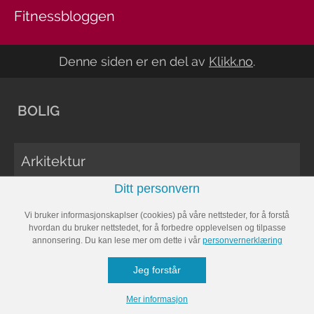
Fitnessbloggen
Denne siden er en del av
Klikk.no
.
BOLIG
Arkitektur
Ditt personvern
Bli inspirert
Vi bruker informasjonskaplser (cookies) på våre nettsteder, for å forstå
Oppussing
hvordan du bruker nettstedet, for å forbedre opplevelsen og tilpasse
annonsering. Du kan lese mer om dette i vår
personvernerklæring
Rengjøring
Jeg forstår
Vedlikehold
Mer informasjon
Økonomi