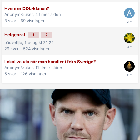
Hvem er DOL-klanen?
AnonymBruker,
4 timer siden
3
svar
69
visninger
Helgeprat
1
2
påskelilje,
fredag kl 21:25
29
svar
524
visninger
Lokal valuta når man handler i feks Sverige?
AnonymBruker,
11 timer siden
5
svar
126
visninger