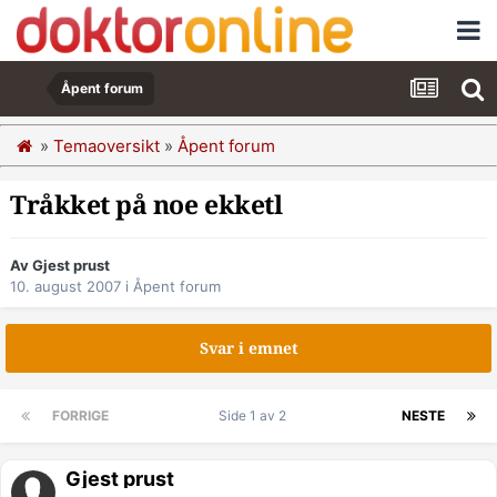
Åpent forum
»
Temaoversikt
»
Åpent forum
Tråkket på noe ekketl
Av Gjest prust
10. august 2007
i
Åpent forum
Svar i emnet
FORRIGE
Side 1 av 2
NESTE
Gjest prust