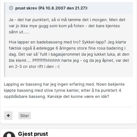
prust skrev (På 10.8.2007 den 21.27):
Ja - det har punktert, så vi må tømme det i morgen. Men det
var jo ikke mye gugg som kom på foten - det bare kjentes
sånn ut.....
Hva lapper en badebasseng med tro? Sykkel-lapp? Jeg klarte
faktisk også å ødelegge 6 åringens store fine rosa badering i
dag. Det var så¨fullt i bagasjerommet da jeg lukket luka, at den
ble klemt.... Pfffffffhhhhhh hørte jeg - og da jeg åpnet, var det
en 2-3 cn stor rift i den :-(
Lapping av basseng har jeg ingen erfaring med. Noen bekjente
kjøpte basseng med stive tynne kanter, etter å ha punktert 4
oppblåsbare basseng. Kanskje det kunne være en idè?
Siter
Gjest prust