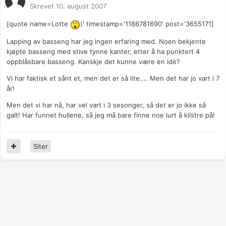
Skrevet
10. august 2007
[quote name=Lotte
)' timestamp='1186781690' post='3655171]
Lapping av basseng har jeg ingen erfaring med. Noen bekjente
kjøpte basseng med stive tynne kanter, etter å ha punktert 4
oppblåsbare basseng. Kanskje det kunne være en idè?
Vi har faktisk et sånt et, men det er så lite.... Men det har jo vart i 7
år!
Men det vi har nå, har vel vart i 3 sesonger, så det er jo ikke så
galt! Har funnet hullene, så jeg må bare finne noe lurt å klistre på!
Siter