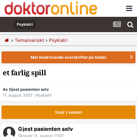
Psykiatri
»
Temaoversikt
»
Psykiatri
Mer beskrivende overskrifter på tråder
et farlig spill
Av Gjest pasienten selv
11. august 2007
i
Psykiatri
Svar i emnet
Gjest pasienten selv
Skrevet
11. august 2007