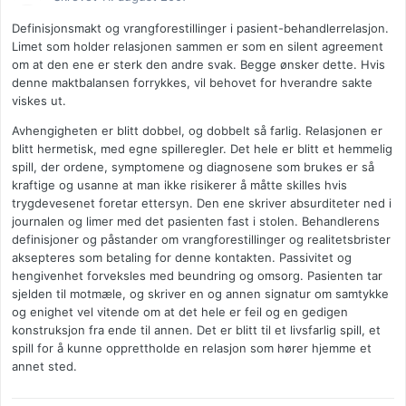
Definisjonsmakt og vrangforestillinger i pasient-behandlerrelasjon.
Limet som holder relasjonen sammen er som en silent agreement
om at den ene er sterk den andre svak. Begge ønsker dette. Hvis
denne maktbalansen forrykkes, vil behovet for hverandre sakte
viskes ut.
Avhengigheten er blitt dobbel, og dobbelt så farlig. Relasjonen er
blitt hermetisk, med egne spilleregler. Det hele er blitt et hemmelig
spill, der ordene, symptomene og diagnosene som brukes er så
kraftige og usanne at man ikke risikerer å måtte skilles hvis
trygdevesenet foretar ettersyn. Den ene skriver absurditeter ned i
journalen og limer med det pasienten fast i stolen. Behandlerens
definisjoner og påstander om vrangforestillinger og realitetsbrister
aksepteres som betaling for denne kontakten. Passivitet og
hengivenhet forveksles med beundring og omsorg. Pasienten tar
sjelden til motmæle, og skriver en og annen signatur om samtykke
og enighet vel vitende om at det hele er feil og en gedigen
konstruksjon fra ende til annen. Det er blitt til et livsfarlig spill, et
spill for å kunne opprettholde en relasjon som hører hjemme et
annet sted.