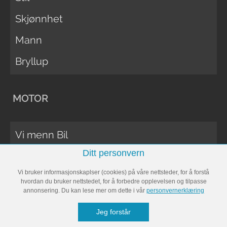
Skjønnhet
Mann
Bryllup
MOTOR
Vi menn Bil
Ditt personvern
Biltester
Vi bruker informasjonskaplser (cookies) på våre nettsteder, for å forstå
Vi Menn Båt
hvordan du bruker nettstedet, for å forbedre opplevelsen og tilpasse
annonsering. Du kan lese mer om dette i vår
personvernerklæring
Båttester
Jeg forstår
Bobil