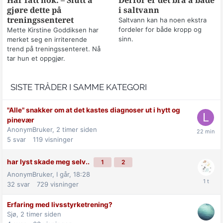
Har fått nok: – Slutt å
Derfor er det bra å bade
gjøre dette på
i saltvann
treningssenteret
Saltvann kan ha noen ekstra
fordeler for både kropp og
Mette Kirstine Goddiksen har
sinn.
merket seg en irriterende
trend på treningssenteret. Nå
tar hun et oppgjør.
SISTE TRÅDER I SAMME KATEGORI
"Alle" snakker om at det kastes diagnoser ut i hytt og
pinevær
AnonymBruker,
2 timer siden
5
svar
119
visninger
har lyst skade meg selv..
1
2
AnonymBruker,
I går, 18:28
32
svar
729
visninger
Erfaring med livsstyrketrening?
Sjø,
2 timer siden