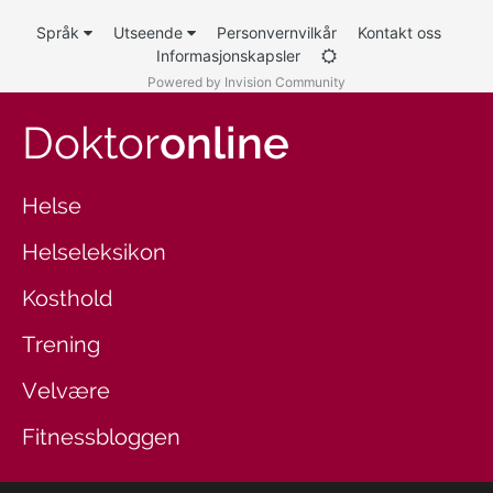
Språk
Utseende
Personvernvilkår
Kontakt oss
Informasjonskapsler
Powered by Invision Community
Doktor
online
Helse
Helseleksikon
Kosthold
Trening
Velvære
Fitnessbloggen