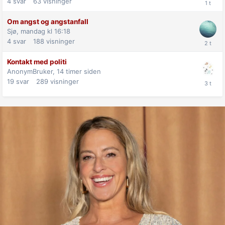
4
svar
63
visninger
Om angst og angstanfall
Sjø,
mandag kl 16:18
4
svar
188
visninger
Kontakt med politi
AnonymBruker,
14 timer siden
19
svar
289
visninger