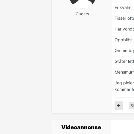
Er kvalm,
Guests
Tisser oft
Har vondt
Oppblåst
Ømme brys
Gråter let
Mensmurri
Jeg pleie
kommer fø
Si
Videoannonse