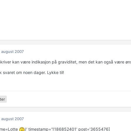
. august 2007
skriver kan være indikasjon på graviditet, men det kan også være øn
k svaret om noen dager. Lykke til!
ter
. august 2007
ame=Lotte
)' timestamp='1186852401' post='3655476]