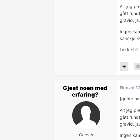
Alt jeg pr
gått rund
gravid, ja.
Ingen kan 
kanskje k
Lykke til!
Si
Gjest noen med
Skrevet
12
erfaring?
[quote n
Alt jeg pr
gått rund
gravid, ja.
Guests
Ingen kan 