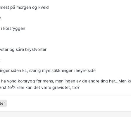
 mest på morgen og kveld
e
 i korsryggen
ter og såre brystvorter
t
nger siden EL, særlig mye stikkninger i høyre side
r ha vond korsrygg før mens, men ingen av de andre ting her...Men 
rst NÅ? Eller kan det være gravidtet, tro?
ter