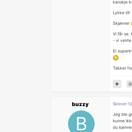
kanskje k
Lykke til!
Skjønner
Vi får se.
- vi vent
Er superkv
Takker for
Si
buzzy
Skrevet
12
Jeg ble g
kunne ikke
du kjenner