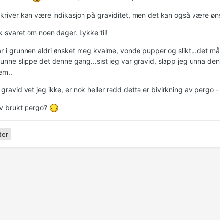
skriver kan være indikasjon på graviditet, men det kan også være øn
k svaret om noen dager. Lykke til!
har i grunnen aldri ønsket meg kvalme, vonde pupper og slikt...det m
 kunne slippe det denne gang...sist jeg var gravid, slapp jeg unna d
em..
gravid vet jeg ikke, er nok heller redd dette er bivirkning av pergo
lv brukt pergo?
ter