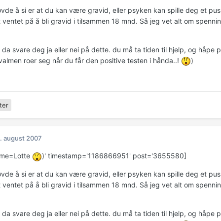
øvde å si er at du kan være gravid, eller psyken kan spille deg et pu
t ventet på å bli gravid i tilsammen 18 mnd. Så jeg vet alt om spen
da svare deg ja eller nei på dette. du må ta tiden til hjelp, og håpe
valmen roer seg når du får den positive testen i hånda..!
)
ter
. august 2007
ame=Lotte
)' timestamp='1186866951' post='3655580]
øvde å si er at du kan være gravid, eller psyken kan spille deg et pu
t ventet på å bli gravid i tilsammen 18 mnd. Så jeg vet alt om spen
da svare deg ja eller nei på dette. du må ta tiden til hjelp, og håpe