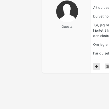
Alt du be
Du vet no
Tja, jeg 
Guests
hjertet å
den ekstr
Om jeg er 
har du se
Si