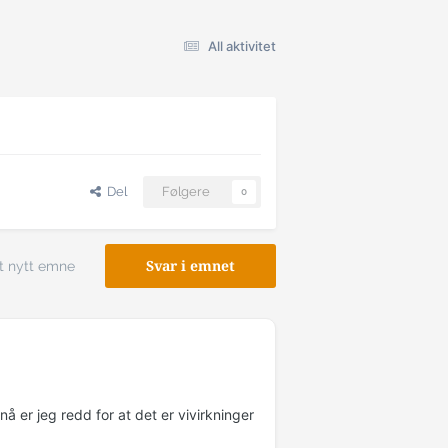
All aktivitet
Del
Følgere
0
t nytt emne
Svar i emnet
å er jeg redd for at det er vivirkninger