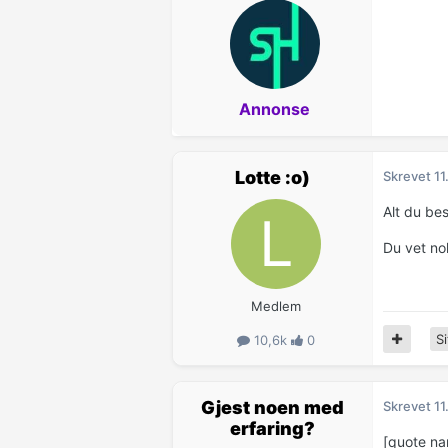
Annonse
Lotte :o)
Skrevet
11
Alt du be
Du vet no
Medlem
Si
10,6k
0
Gjest noen med
Skrevet
11
erfaring?
[quote n