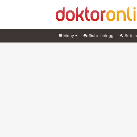
Meny
Siste innlegg
Retnin