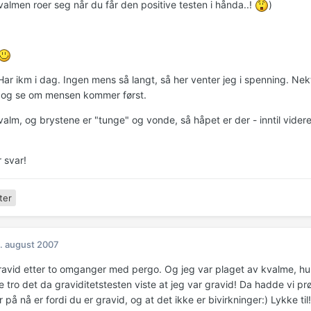
valmen roer seg når du får den positive testen i hånda..!
)
 Har ikm i dag. Ingen mens så langt, så her venter jeg i spenning. Nekt
e og se om mensen kommer først.
alm, og brystene er "tunge" og vonde, så håpet er der - inntil videre
 svar!
ter
. august 2007
ravid etter to omganger med pergo. Og jeg var plaget av kvalme, h
 tro det da graviditetstesten viste at jeg var gravid! Da hadde vi prøv
 på nå er fordi du er gravid, og at det ikke er bivirkninger:) Lykke til!