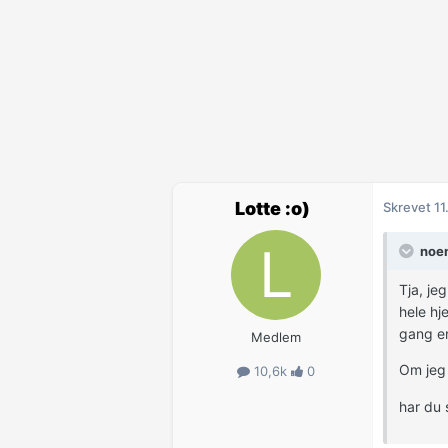
Lotte :o)
Skrevet
11
noen
Tja, je
hele hj
gang er
Medlem
Om jeg 
10,6k
0
har du 