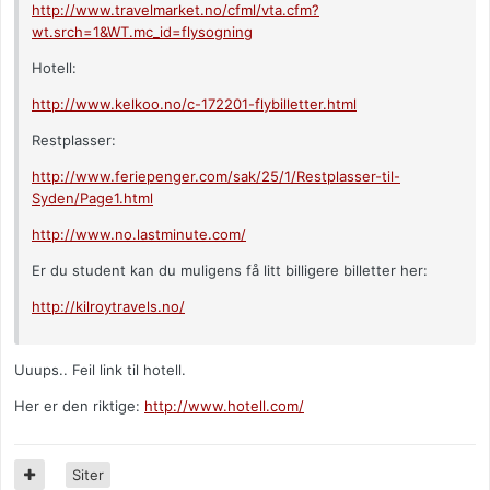
http://www.travelmarket.no/cfml/vta.cfm?
wt.srch=1&WT.mc_id=flysogning
Hotell:
http://www.kelkoo.no/c-172201-flybilletter.html
Restplasser:
http://www.feriepenger.com/sak/25/1/Restplasser-til-
Syden/Page1.html
http://www.no.lastminute.com/
Er du student kan du muligens få litt billigere billetter her:
http://kilroytravels.no/
Uuups.. Feil link til hotell.
Her er den riktige:
http://www.hotell.com/
Siter