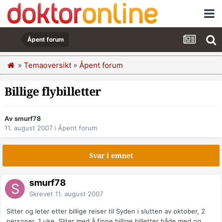
Åpent forum
»
Temaoversikt
»
Åpent forum
Billige flybilletter
Av smurf78
11. august 2007
i
Åpent forum
Svar i emnet
smurf78
Skrevet
11. august 2007
Sitter og leter etter billige reiser til Syden i slutten av oktober, 2
personer, 1 uke. Sliter med å finne billige billetter både med og