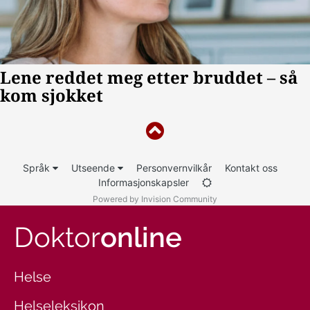
Språk
Utseende
Personvernvilkår
Kontakt oss
Informasjonskapsler
Powered by Invision Community
Doktor
online
Helse
Helseleksikon