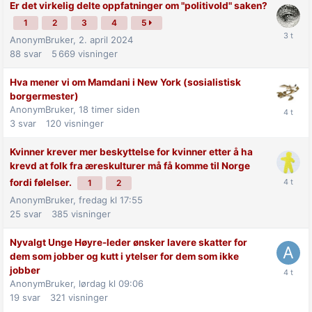
Er det virkelig delte oppfatninger om "politivold" saken?
1
2
3
4
5
AnonymBruker,
2. april 2024
88
svar
5 669
visninger
Hva mener vi om Mamdani i New York (sosialistisk
borgermester)
AnonymBruker,
18 timer siden
3
svar
120
visninger
Kvinner krever mer beskyttelse for kvinner etter å ha
krevd at folk fra æreskulturer må få komme til Norge
fordi følelser.
1
2
AnonymBruker,
fredag kl 17:55
25
svar
385
visninger
Nyvalgt Unge Høyre-leder ønsker lavere skatter for
dem som jobber og kutt i ytelser for dem som ikke
jobber
AnonymBruker,
lørdag kl 09:06
19
svar
321
visninger