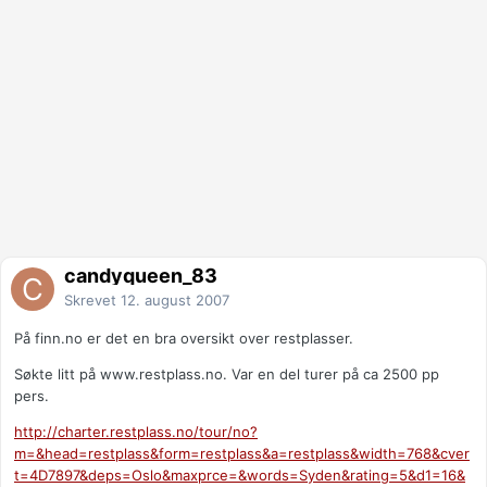
candyqueen_83
Skrevet
12. august 2007
På finn.no er det en bra oversikt over restplasser.
Søkte litt på www.restplass.no. Var en del turer på ca 2500 pp
pers.
http://charter.restplass.no/tour/no?
m=&head=restplass&form=restplass&a=restplass&width=768&cver
t=4D7897&deps=Oslo&maxprce=&words=Syden&rating=5&d1=16&