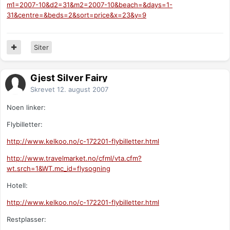
m1=2007-10&d2=31&m2=2007-10&beach=&days=1-
31&centre=&beds=2&sort=price&x=23&y=9
Siter
Gjest Silver Fairy
Skrevet
12. august 2007
Noen linker:
Flybilletter:
http://www.kelkoo.no/c-172201-flybilletter.html
http://www.travelmarket.no/cfml/vta.cfm?
wt.srch=1&WT.mc_id=flysogning
Hotell:
http://www.kelkoo.no/c-172201-flybilletter.html
Restplasser: