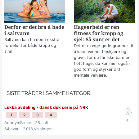
Derfor er det bra å bade
Hagearbeid er ren
i saltvann
fitness for kropp og
sjel: Så sunt er det
Saltvann kan ha noen ekstra
fordeler for både kropp og
Det er mange gode grunner til
sinn.
å luke, vanne, beskjære og
grave, for du får ikke bare en
flott hage, du kommer også i
god form og styrker ditt
mentale velvære.
SISTE TRÅDER I SAMME KATEGORI
Lukka avdeling - dansk dok serie på NRK
1
2
3
4
AnonymBruker,
28. juli
64
svar
2 018
visninger