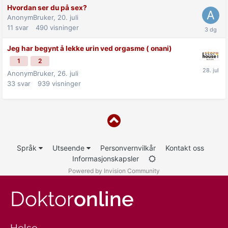
Hvordan ser du på sex?
AnonymBruker,
20. juli
11
svar
490
visninger
Jeg har begynt å lekke urin ved orgasme ( onani)
1
2
AnonymBruker,
26. juli
33
svar
939
visninger
Språk
Utseende
Personvernvilkår
Kontakt oss
Informasjonskapsler
Powered by Invision Community
Doktor
online
Helse