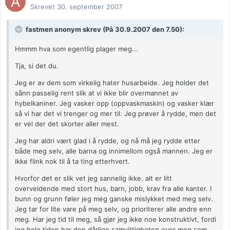
Skrevet
30. september 2007
fastmen anonym skrev (På 30.9.2007 den 7.50):
Hmmm hva som egentlig plager meg...
Tja, si det du.
Jeg er av dem som virkelig hater husarbeide. Jeg holder det
sånn passelig rent slik at vi ikke blir overmannet av
hybelkaniner. Jeg vasker opp (oppvaskmaskin) og vasker klær
så vi har det vi trenger og mer til. Jeg prøver å rydde, men det
er vel der det skorter aller mest.
Jeg har aldri vært glad i å rydde, og nå må jeg rydde etter
både meg selv, alle barna og innimellom også mannen. Jeg er
ikke flink nok til å ta ting etterhvert.
Hvorfor det er slik vet jeg sannelig ikke. alt er litt
overveldende med stort hus, barn, jobb, krav fra alle kanter. I
bunn og grunn føler jeg meg ganske mislykket med meg selv.
Jeg tar for lite vare på meg selv, og prioriterer alle andre enn
meg. Har jeg tid til meg, så gjør jeg ikke noe konstruktivt, fordi
jeg hele tiden har den dårlige samvittigheten over meg som