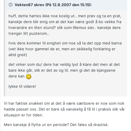
Vekten87 skrev (På 12.8.2007 den 15.15):
huff, dette hørtes ikke noe koslig ut.. men prøv og ta en prat,
kanskje dere blir enig om at det kan være godt å bo vekke fra
hverandre en liten stund? slik som lillemus sier.. kanskje dere
trenger litt pusterom..
hvis dere kommer til enighet om noe så ta det opp med barna
(vet ikke hvor gammel de er, men en skikkelig forklaring er
altid greit)
det virker som du/ dere har veldig lyst å klare det men at det
bare ikke går, slik er det av og til. men gi det de kjangsene
dere kan
lykke til videre!
Vi har faktisk snakket om at det å være særboere er noe som nok
hadde passet oss. Det er bare så vanskelig å få til i praksis slik vår
situasjon er for tiden.
Men kanskje å flytte ut en periode? Det føles så drastisk.