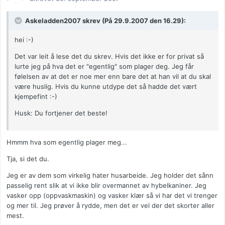
Askeladden2007 skrev (På 29.9.2007 den 16.29):
hei :-)
Det var leit å lese det du skrev. Hvis det ikke er for privat så
lurte jeg på hva det er "egentlig" som plager deg. Jeg får
følelsen av at det er noe mer enn bare det at han vil at du skal
være huslig. Hvis du kunne utdype det så hadde det vært
kjempefint :-)
Husk: Du fortjener det beste!
Hmmm hva som egentlig plager meg...
Tja, si det du.
Jeg er av dem som virkelig hater husarbeide. Jeg holder det sånn
passelig rent slik at vi ikke blir overmannet av hybelkaniner. Jeg
vasker opp (oppvaskmaskin) og vasker klær så vi har det vi trenger
og mer til. Jeg prøver å rydde, men det er vel der det skorter aller
mest.