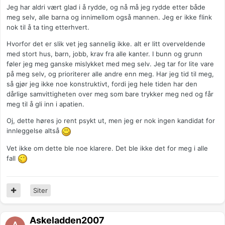
Jeg har aldri vært glad i å rydde, og nå må jeg rydde etter både
meg selv, alle barna og innimellom også mannen. Jeg er ikke flink
nok til å ta ting etterhvert.
Hvorfor det er slik vet jeg sannelig ikke. alt er litt overveldende
med stort hus, barn, jobb, krav fra alle kanter. I bunn og grunn
føler jeg meg ganske mislykket med meg selv. Jeg tar for lite vare
på meg selv, og prioriterer alle andre enn meg. Har jeg tid til meg,
så gjør jeg ikke noe konstruktivt, fordi jeg hele tiden har den
dårlige samvittigheten over meg som bare trykker meg ned og får
meg til å gli inn i apatien.
Oj, dette høres jo rent psykt ut, men jeg er nok ingen kandidat for
innleggelse altså
Vet ikke om dette ble noe klarere. Det ble ikke det for meg i alle
fall
Siter
Askeladden2007