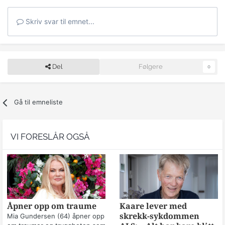
Skriv svar til emnet...
Del
Følgere
0
Gå til emneliste
VI FORESLÅR OGSÅ
Åpner opp om traume
Kaare lever med
skrekk-sykdommen
Mia Gundersen (64) åpner opp