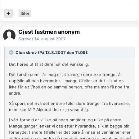
Siter
Gjest fastmen anonym
Skrevet
14. august 2007
Clue skrev (På 13.8.2007 den 11.09):
Det høres ut til at dere har det vanskelig.
Det første som slår meg er at kanskje dere ikke trenger å
oppfylle alt hos hverandre. I mange tilfeller er det slik at en
ikke får alt i/hos en og samme person, ofte må man få noe fra
andre.
Så spørs det hva det er dere føler dere trenger fra hverandre,
men ikke får? Akkurat det er jo vesentlig.
I vårt forhold er vi like på noen områder, og ulike på andre.
Mange ganger jenker vi oss etter hverandre, slik at begge blir
fornøyde. I andre tilfeller er det bare å innse at venninner eller
andre kanskje er bedre på noe enn mannen er, og at jeg da må