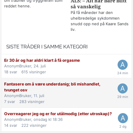
om traumer og tryggheten som
ALS: – Alt har bare blitt
reddet henne.
så vanskelig
På få måneder har den
uhelbredelige sykdommen
snudd opp ned på Kaare Sands
liv.
SISTE TRÅDER I SAMME KATEGORI
Er 30 år og har aldri klart å få orgasme
AnonymBruker,
24. juli
18
svar
615
visninger
Fantasere om å være underdanig; bli mishandlet,
tvunget osv
AnonymBruker,
11. juli
7
svar
283
visninger
Overreagerer jeg og er for utålmodig (etter utroskap)?
AnonymBruker,
onsdag kl 18:36
14
svar
222
visninger