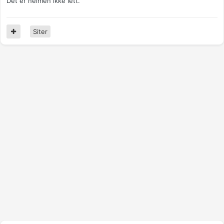
Det er neimen ikke lett.
Siter