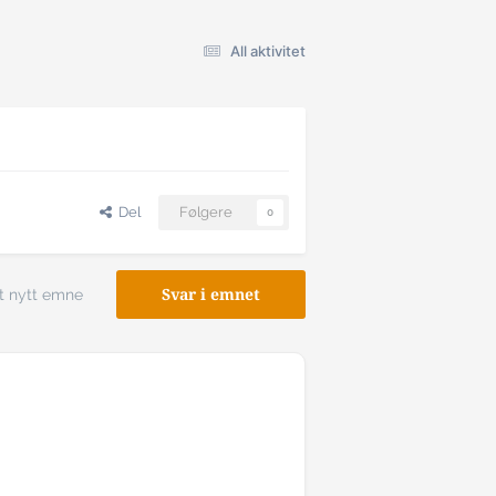
All aktivitet
Del
Følgere
0
t nytt emne
Svar i emnet