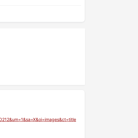
NO212&um=1&sa=X&oi=images&ct=title