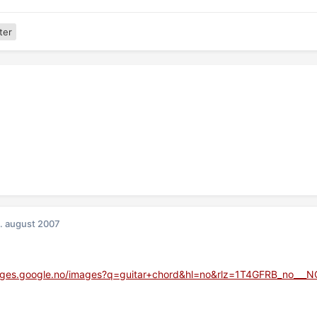
ter
. august 2007
mages.google.no/images?q=guitar+chord&hl=no&rlz=1T4GFRB_no___