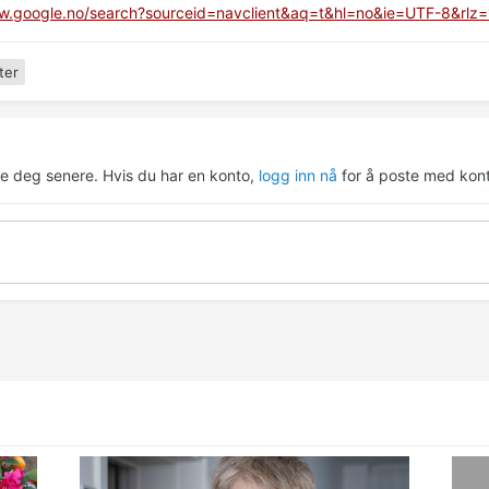
ww.google.no/search?sourceid=navclient&aq=t&hl=no&ie=UTF-8&rl
ter
re deg senere. Hvis du har en konto,
logg inn nå
for å poste med kont