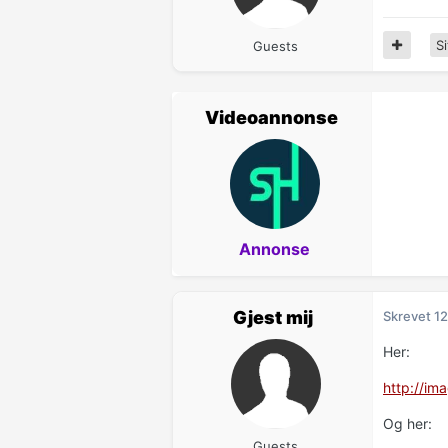
Si
Guests
Videoannonse
Annonse
Gjest mij
Skrevet
12
Her:
http://i
Og her:
Guests