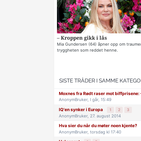
– Kroppen gikk i lås
Mia Gundersen (64) åpner opp om traume
tryggheten som reddet henne.
SISTE TRÅDER I SAMME KATEGO
Moxnes fra Rødt raser mot biff­prisene: –
AnonymBruker,
I går, 15:49
IQ'en synker i Europa
1
2
3
AnonymBruker,
27. august 2014
Hva sier du når du møter noen kjente?
AnonymBruker,
torsdag kl 17:40