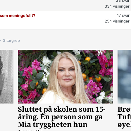
23
svar
334
visninger
17
svar
t som meningsfullt?
254
visninger
Gitargrep