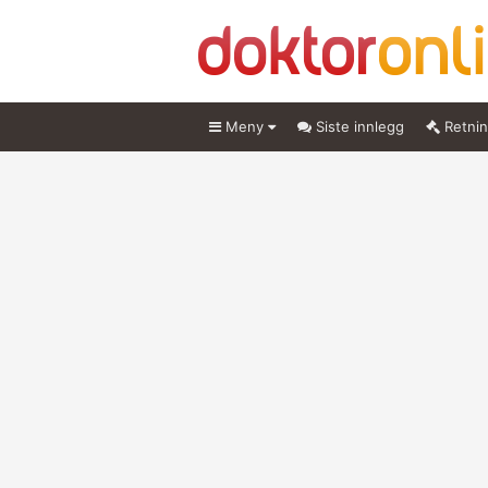
Meny
Siste innlegg
Retnin