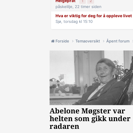
Helgeprat
1
2
påskelilje,
22 timer siden
Hva er viktig for deg for å oppleve live
Sjø,
torsdag kl 15:10
Forside
Temaoversikt
Åpent forum