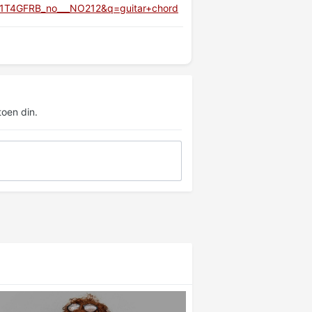
z=1T4GFRB_no___NO212&q=guitar+chord
oen din.