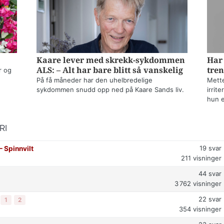
Kaare lever med skrekk-sykdommen
Har 
ALS: – Alt har bare blitt så vanskelig
tren
r og
På få måneder har den uhelbredelige
Mette
sykdommen snudd opp ned på Kaare Sands liv.
irrit
hun e
RI
19
svar
⁠ Spinnvilt
211
visninger
44
svar
3 762
visninger
22
svar
1
2
354
visninger