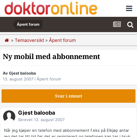
Åpent forum
»
Temaoversikt
»
Åpent forum
Ny mobil med abbonnement
Av Gjest balooba
13. august 2007
i
Åpent forum
Svar i emnet
Gjest balooba
Skrevet
13. august 2007
Når jeg kjøper en telefon med abbonnement f.eks på Elkjøp antar
jeg det tar litt tid før det er registerert og telefonen kan tas i bruk.