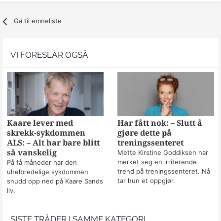
Gå til emneliste
VI FORESLÅR OGSÅ
Kaare lever med
Har fått nok: – Slutt å
skrekk-sykdommen
gjøre dette på
ALS: – Alt har bare blitt
treningssenteret
så vanskelig
Mette Kirstine Goddiksen har
merket seg en irriterende
På få måneder har den
trend på treningssenteret. Nå
uhelbredelige sykdommen
tar hun et oppgjør.
snudd opp ned på Kaare Sands
liv.
SISTE TRÅDER I SAMME KATEGORI