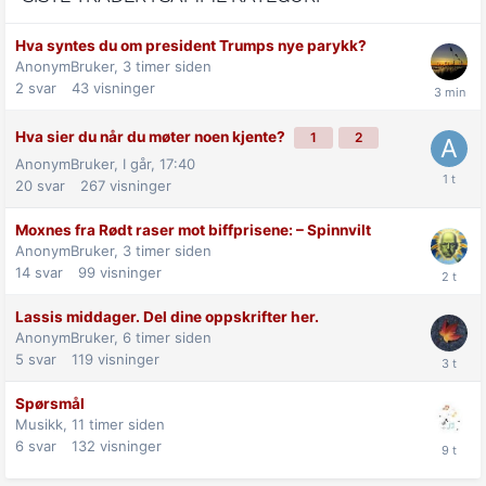
Hva syntes du om president Trumps nye parykk?
AnonymBruker,
3 timer siden
2
svar
43
visninger
Hva sier du når du møter noen kjente?
1
2
AnonymBruker,
I går, 17:40
20
svar
267
visninger
Moxnes fra Rødt raser mot biff­prisene: –⁠ Spinnvilt
AnonymBruker,
3 timer siden
14
svar
99
visninger
Lassis middager. Del dine oppskrifter her.
AnonymBruker,
6 timer siden
5
svar
119
visninger
Spørsmål
Musikk,
11 timer siden
6
svar
132
visninger