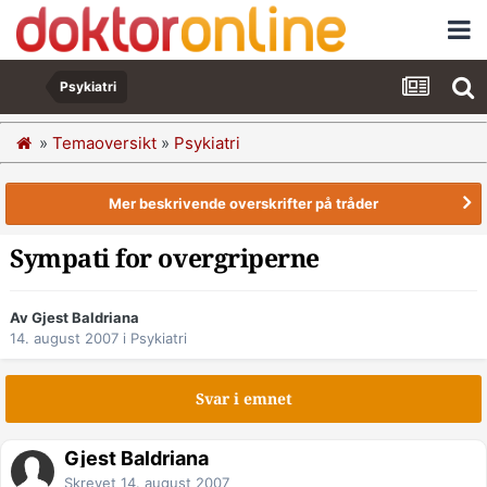
Psykiatri
»
Temaoversikt
»
Psykiatri
Mer beskrivende overskrifter på tråder
Sympati for overgriperne
Av Gjest Baldriana
14. august 2007
i
Psykiatri
Svar i emnet
Gjest Baldriana
Skrevet
14. august 2007