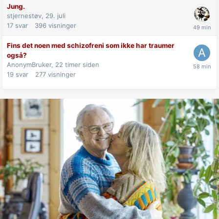
Jung.
stjernestøv,
29. juli
17
svar
396
visninger
Fins det noen med schizofreni som ikke har traumer
også?
AnonymBruker,
22 timer siden
19
svar
277
visninger