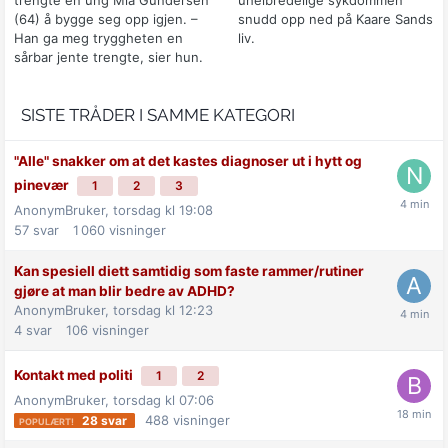
(64) å bygge seg opp igjen. –
snudd opp ned på Kaare Sands
Han ga meg tryggheten en
liv.
sårbar jente trengte, sier hun.
SISTE TRÅDER I SAMME KATEGORI
"Alle" snakker om at det kastes diagnoser ut i hytt og
pinevær
1
2
3
AnonymBruker,
torsdag kl 19:08
57
svar
1 060
visninger
Kan spesiell diett samtidig som faste rammer/rutiner
gjøre at man blir bedre av ADHD?
AnonymBruker,
torsdag kl 12:23
4
svar
106
visninger
Kontakt med politi
1
2
AnonymBruker,
torsdag kl 07:06
488
visninger
28
svar