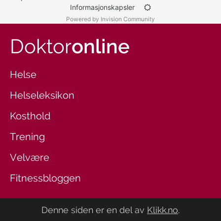
Informasjonskapsler
Powered by Invision Community
Doktor
online
Helse
Helseleksikon
Kosthold
Trening
Velvære
Fitnessbloggen
Denne siden er en del av
Klikk.no
.