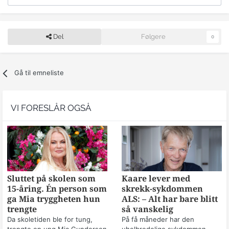
Del
Følgere
0
Gå til emneliste
VI FORESLÅR OGSÅ
Sluttet på skolen som
Kaare lever med
15-åring. Én person som
skrekk-sykdommen
ga Mia tryggheten hun
ALS: – Alt har bare blitt
trengte
så vanskelig
Da skoletiden ble for tung,
På få måneder har den
trengte en ung Mia Gundersen
uhelbredelige sykdommen