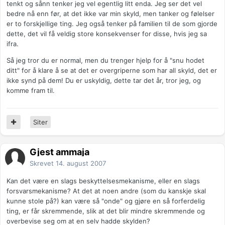
tenkt og sånn tenker jeg vel egentlig litt enda. Jeg ser det vel
bedre nå enn før, at det ikke var min skyld, men tanker og følelser
er to forskjellige ting. Jeg også tenker på familien til de som gjorde
dette, det vil få veldig store konsekvenser for disse, hvis jeg sa
ifra.
Så jeg tror du er normal, men du trenger hjelp for å "snu hodet
ditt" for å klare å se at det er overgriperne som har all skyld, det er
ikke synd på dem! Du er uskyldig, dette tar det år, tror jeg, og
komme fram til.
Siter
Gjest ammaja
Skrevet
14. august 2007
Kan det være en slags beskyttelsesmekanisme, eller en slags
forsvarsmekanisme? At det at noen andre (som du kanskje skal
kunne stole på?) kan være så "onde" og gjøre en så forferdelig
ting, er får skremmende, slik at det blir mindre skremmende og
overbevise seg om at en selv hadde skylden?