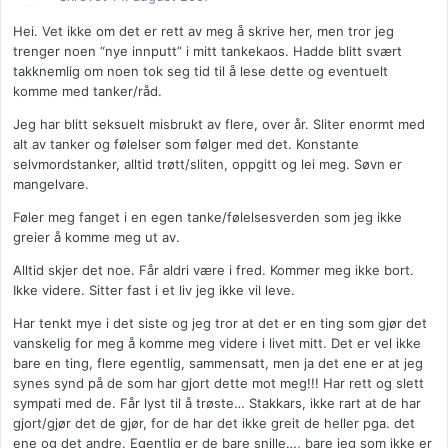
Hei. Vet ikke om det er rett av meg å skrive her, men tror jeg
trenger noen “nye innputt” i mitt tankekaos. Hadde blitt svært
takknemlig om noen tok seg tid til å lese dette og eventuelt
komme med tanker/råd.
Jeg har blitt seksuelt misbrukt av flere, over år. Sliter enormt med
alt av tanker og følelser som følger med det. Konstante
selvmordstanker, alltid trøtt/sliten, oppgitt og lei meg. Søvn er
mangelvare.
Føler meg fanget i en egen tanke/følelsesverden som jeg ikke
greier å komme meg ut av.
Alltid skjer det noe. Får aldri være i fred. Kommer meg ikke bort.
Ikke videre. Sitter fast i et liv jeg ikke vil leve.
Har tenkt mye i det siste og jeg tror at det er en ting som gjør det
vanskelig for meg å komme meg videre i livet mitt. Det er vel ikke
bare en ting, flere egentlig, sammensatt, men ja det ene er at jeg
synes synd på de som har gjort dette mot meg!!! Har rett og slett
sympati med de. Får lyst til å trøste… Stakkars, ikke rart at de har
gjort/gjør det de gjør, for de har det ikke greit de heller pga. det
ene og det andre. Egentlig er de bare snille…, bare jeg som ikke er