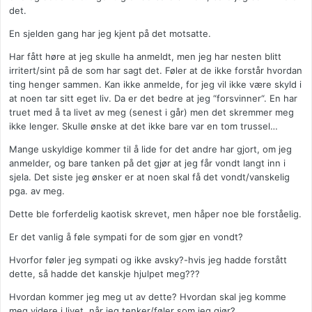
det.
En sjelden gang har jeg kjent på det motsatte.
Har fått høre at jeg skulle ha anmeldt, men jeg har nesten blitt
irritert/sint på de som har sagt det. Føler at de ikke forstår hvordan
ting henger sammen. Kan ikke anmelde, for jeg vil ikke være skyld i
at noen tar sitt eget liv. Da er det bedre at jeg “forsvinner“. En har
truet med å ta livet av meg (senest i går) men det skremmer meg
ikke lenger. Skulle ønske at det ikke bare var en tom trussel…
Mange uskyldige kommer til å lide for det andre har gjort, om jeg
anmelder, og bare tanken på det gjør at jeg får vondt langt inn i
sjela. Det siste jeg ønsker er at noen skal få det vondt/vanskelig
pga. av meg.
Dette ble forferdelig kaotisk skrevet, men håper noe ble forståelig.
Er det vanlig å føle sympati for de som gjør en vondt?
Hvorfor føler jeg sympati og ikke avsky?-hvis jeg hadde forstått
dette, så hadde det kanskje hjulpet meg???
Hvordan kommer jeg meg ut av dette? Hvordan skal jeg komme
meg videre i livet, når jeg tenker/føler som jeg gjør?