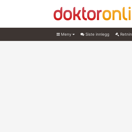
Meny
Siste innlegg
Retnin