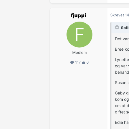
fjuppi
Skrevet
14
Sofl
Det var
Bree ko
Medlem
Lynette
117
0
og var 
behandl
Susan o
Gaby gi
kom og 
om at d
giftet 
Edie ha