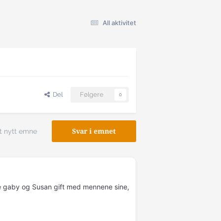
All aktivitet
Del
Følgere
0
t nytt emne
Svar i emnet
e gaby og Susan gift med mennene sine,