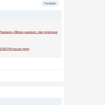
Forfatter
l?season=3&tag=season_nav;previous
1028216/recap.html