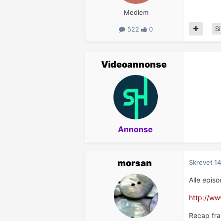
Medlem
Si
522
0
Videoannonse
Annonse
morsan
Skrevet
14
Alle epis
http://w
Recap fra