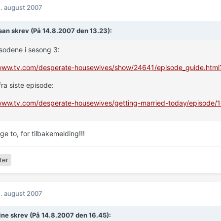
. august 2007
an skrev (På 14.8.2007 den 13.23):
isodene i sesong 3:
/www.tv.com/desperate-housewives/show/24641/episode_guide.htm
ra siste episode:
/www.tv.com/desperate-housewives/getting-married-today/episode/
e to, for tilbakemelding!!!
ter
. august 2007
ine skrev (På 14.8.2007 den 16.45):