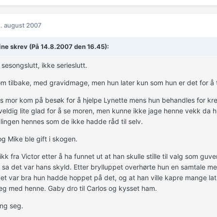
. august 2007
ine skrev (På 14.8.2007 den 16.45):
 sesongslutt, ikke serieslutt.
m tilbake, med gravidmage, men hun later kun som hun er det for å ta
s mor kom på besøk for å hjelpe Lynette mens hun behandles for kre
veldig lite glad for å se moren, men kunne ikke jage henne vekk da hu
ingen hennes som de ikke hadde råd til selv.
g Mike ble gift i skogen.
kk fra Victor etter å ha funnet ut at han skulle stille til valg som guv
sa det var hans skyld. Etter brylluppet overhørte hun en samtale me
et var bra hun hadde hoppet på det, og at han ville kapre mange l
seg med henne. Gaby dro til Carlos og kysset ham.
ng seg.