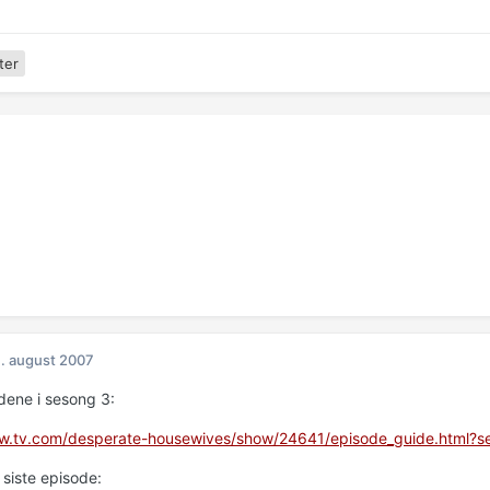
ter
. august 2007
odene i sesong 3:
ww.tv.com/desperate-housewives/show/24641/episode_guide.html?
 siste episode: