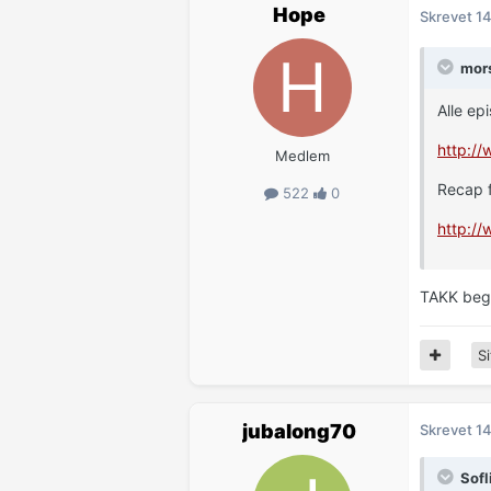
Hope
Skrevet
14
mors
Alle ep
http:/
Medlem
Recap f
522
0
http:/
TAKK begg
Si
jubalong70
Skrevet
14
Sofl