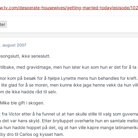
w.tv.com/desperate-housewives/getting-married-today/episode/10
ter
. august 2007
songslutt, ikke serieslutt.
tilbake, med gravidmage, men hun later kun som hun er det for å ta ti
mor kom på besøk for å hjelpe Lynette mens hun behandles for kreft
g lite glad for å se moren, men kunne ikke jage henne vekk da hun vil
m de ikke hadde råd til selv.
Mike ble gift i skogen.
fra Victor etter å ha funnet ut at han skulle stille til valg som guver
 det var hans skyld. Etter brylluppet overhørte hun en samtale mell
ra hun hadde hoppet på det, og at han ville kapre mange latinameri
by dro til Carlos og kysset ham.