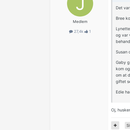
Det var
Bree ko
Medlem
Lynette
27,4k
1
og var 
behandl
Susan o
Gaby gi
kom og 
om at d
giftet 
Edie ha
Oj, huske
Si