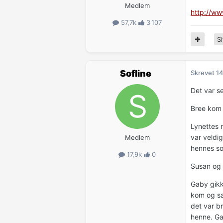
Medlem
http://ww
57,7k
3 107
Si
Sofline
Skrevet
14
Det var se
Bree kom 
Lynettes 
var veldi
Medlem
hennes so
17,9k
0
Susan og 
Gaby gikk 
kom og sa
det var b
henne. Ga