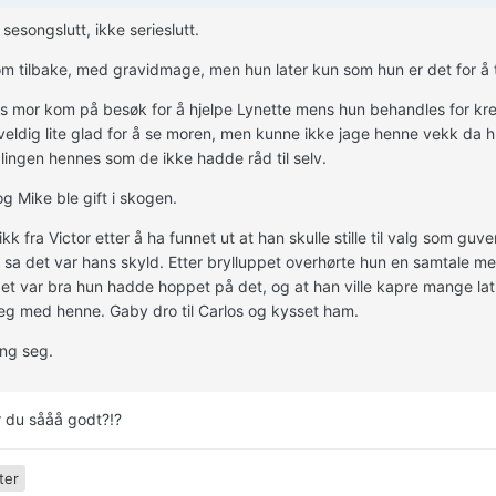
 sesongslutt, ikke serieslutt.
m tilbake, med gravidmage, men hun later kun som hun er det for å ta
s mor kom på besøk for å hjelpe Lynette mens hun behandles for kre
veldig lite glad for å se moren, men kunne ikke jage henne vekk da hu
ingen hennes som de ikke hadde råd til selv.
g Mike ble gift i skogen.
kk fra Victor etter å ha funnet ut at han skulle stille til valg som guv
sa det var hans skyld. Etter brylluppet overhørte hun en samtale me
et var bra hun hadde hoppet på det, og at han ville kapre mange l
seg med henne. Gaby dro til Carlos og kysset ham.
ng seg.
r du sååå godt?!?
ter