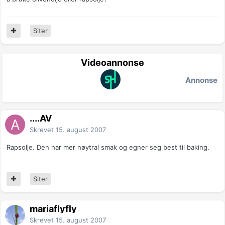
Siter
Videoannonse
Annonse
....AV
Skrevet
15. august 2007
Rapsolje. Den har mer nøytral smak og egner seg best til baking.
Siter
mariaflyfly
Skrevet
15. august 2007