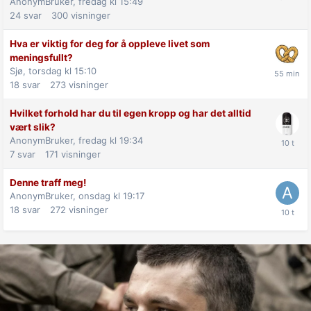
AnonymBruker,
fredag kl 15:49
24
svar
300
visninger
Hva er viktig for deg for å oppleve livet som
meningsfullt?
Sjø,
torsdag kl 15:10
18
svar
273
visninger
Hvilket forhold har du til egen kropp og har det alltid
vært slik?
AnonymBruker,
fredag kl 19:34
7
svar
171
visninger
Denne traff meg!
AnonymBruker,
onsdag kl 19:17
18
svar
272
visninger