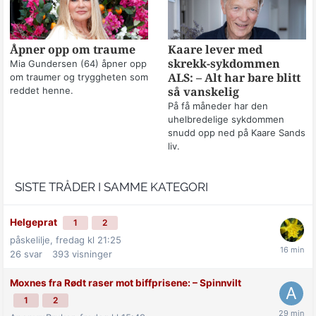
Åpner opp om traume
Kaare lever med
skrekk-sykdommen
Mia Gundersen (64) åpner opp
om traumer og tryggheten som
ALS: – Alt har bare blitt
reddet henne.
så vanskelig
På få måneder har den
uhelbredelige sykdommen
snudd opp ned på Kaare Sands
liv.
SISTE TRÅDER I SAMME KATEGORI
Helgeprat
1
2
påskelilje,
fredag kl 21:25
26
svar
393
visninger
Moxnes fra Rødt raser mot biff­prisene: –⁠ Spinnvilt
1
2