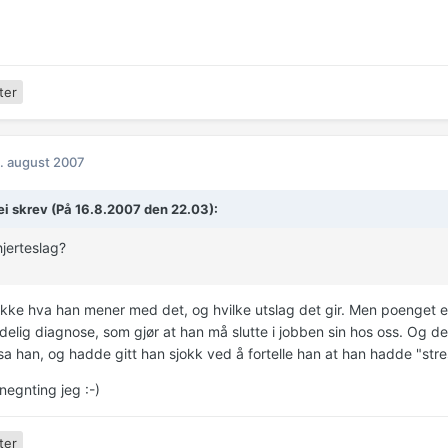
ter
. august 2007
ei skrev (På 16.8.2007 den 22.03):
hjerteslag?
ikke hva han mener med det, og hvilke utslag det gir. Men poenget er
ødelig diagnose, som gjør at han må slutte i jobben sin hos oss. Og d
sa han, og hadde gitt han sjokk ved å fortelle han at han hadde "stre
negnting jeg :-)
ter