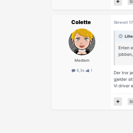
Si
Colette
Skrevet
17
Lill
Enten e
jobben,
Medlem
8,5k
1
Der tror j
gjelder si
Vi driver 
Si