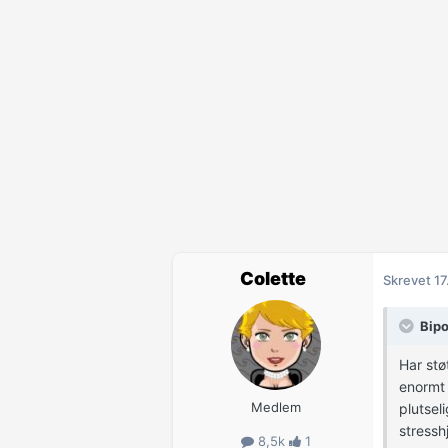
Colette
Skrevet
17
Bipol
Har stø
enormt 
Medlem
plutsel
stresshj
8,5k
1