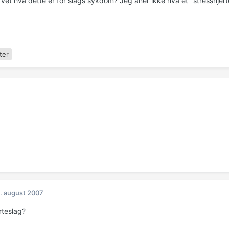
vet hva dette er for slags sykdom? Jeg aner ikke hva et "stresshjerte
ter
. august 2007
rteslag?