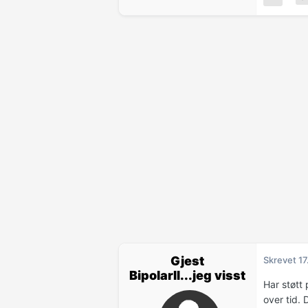
Gjest
Skrevet
17
BipolarII...jeg visst
Har støtt
over tid. 