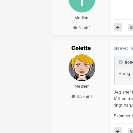
Medlem
Si
3k
1
Colette
Skrevet
16
tjoh
Hurtig 
Medlem
Jeg aner 
8,5k
1
fått en d
ringt han,
Skjønner i
Si