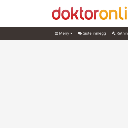
Meny
Siste innlegg
Retnin