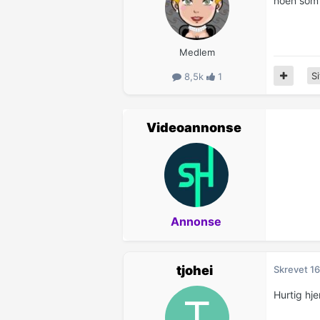
noen som 
Medlem
Si
8,5k
1
Videoannonse
Annonse
tjohei
Skrevet
16
Hurtig hje