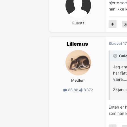
hjerte so
han ikke lo
Guests
Si
Lillemus
Skrevet
17
Cole
Jeg ane
har fåt
være...
Medlem
Skjønne
86,8k
8 372
Enten er h
som han ka