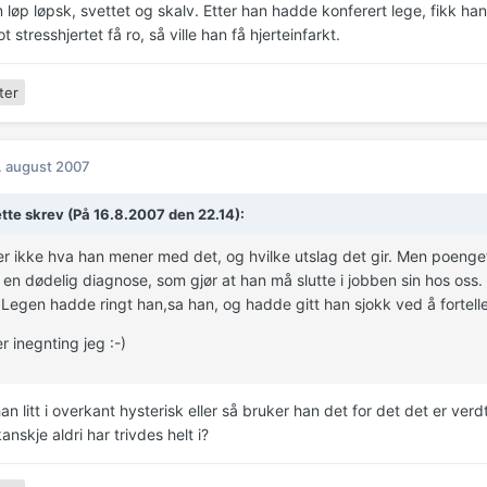
m løp løpsk, svettet og skalv. Etter han hadde konferert lege, fikk h
t stresshjertet få ro, så ville han få hjerteinfarkt.
ter
. august 2007
tte skrev (På 16.8.2007 den 22.14):
r ikke hva han mener med det, og hvilke utslag det gir. Men poenget
t en dødelig diagnose, som gjør at han må slutte i jobben sin hos oss
.Legen hadde ringt han,sa han, og hadde gitt han sjokk ved å fortell
r inegnting jeg :-)
an litt i overkant hysterisk eller så bruker han det for det det er verd
nskje aldri har trivdes helt i?