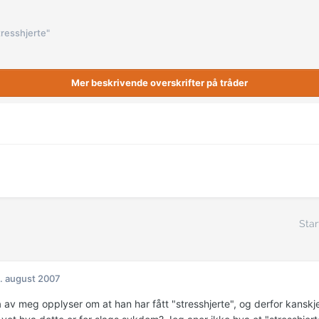
tresshjerte"
Mer beskrivende overskrifter på tråder
Star
. august 2007
a av meg opplyser om at han har fått "stresshjerte", og derfor kanskj