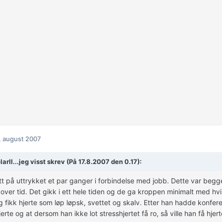
. august 2007
arII...jeg visst skrev (På 17.8.2007 den 0.17):
tt på uttrykket et par ganger i forbindelse med jobb. Dette var be
over tid. Det gikk i ett hele tiden og de ga kroppen minimalt med hvi
ig fikk hjerte som løp løpsk, svettet og skalv. Etter han hadde konfer
erte og at dersom han ikke lot stresshjertet få ro, så ville han få hjert