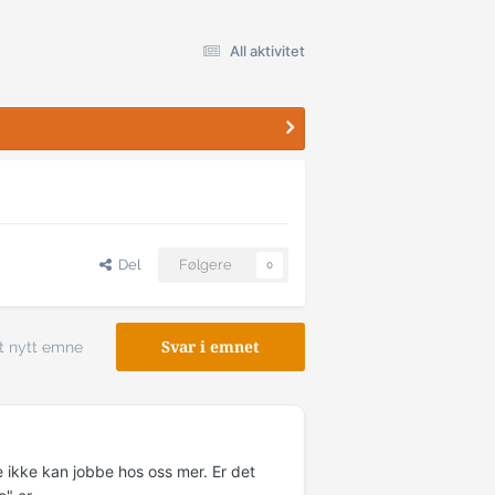
All aktivitet
Del
Følgere
0
t nytt emne
Svar i emnet
e ikke kan jobbe hos oss mer. Er det