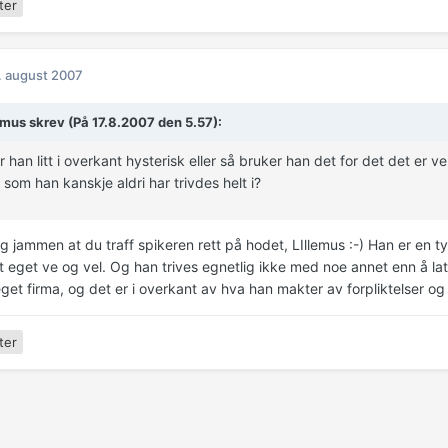
ter
. august 2007
emus skrev (På 17.8.2007 den 5.57):
r han litt i overkant hysterisk eller så bruker han det for det det er ve
 som han kanskje aldri har trivdes helt i?
eg jammen at du traff spikeren rett på hodet, LIllemus :-) Han er en t
tt eget ve og vel. Og han trives egnetlig ikke med noe annet enn å la
eget firma, og det er i overkant av hva han makter av forpliktelser og
ter