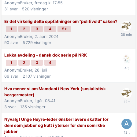
AnonymBruker,
fredag kl 17:55
31
svar
520
visninger
Er det virkelig delte oppfatninger om "politivold" saken?
1
2
3
4
5
AnonymBruker,
2. april 2024
90
svar
5 729
visninger
Lukka avdeling - dansk dok serie på NRK
1
2
3
4
AnonymBruker,
28. juli
66
svar
2 107
visninger
Hva mener vi om Mamdani i New York (sosialistisk
borgermester)
AnonymBruker,
I går, 08:41
3
svar
135
visninger
Nyvalgt Unge Høyre-leder ønsker lavere skatter for
dem som jobber og kutt i ytelser for dem som ikke
jobber