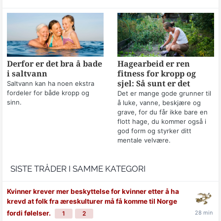
Derfor er det bra å bade
Hagearbeid er ren
i saltvann
fitness for kropp og
sjel: Så sunt er det
Saltvann kan ha noen ekstra
fordeler for både kropp og
Det er mange gode grunner til
sinn.
å luke, vanne, beskjære og
grave, for du får ikke bare en
flott hage, du kommer også i
god form og styrker ditt
mentale velvære.
SISTE TRÅDER I SAMME KATEGORI
Kvinner krever mer beskyttelse for kvinner etter å ha
krevd at folk fra æreskulturer må få komme til Norge
fordi følelser.
1
2