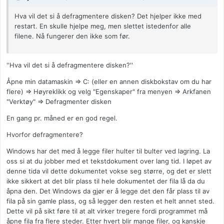
Hva vil det si å defragmentere disken? Det hjelper ikke med
restart. En skulle hjelpe meg, men slettet istedenfor alle
filene. Nå fungerer den ikke som før.
''Hva vil det si å defragmentere disken?''
Åpne min datamaskin => C: (eller en annen diskbokstav om du har
flere) => Høyreklikk og velg "Egenskaper" fra menyen => Arkfanen
"Verktøy" => Defragmenter disken
En gang pr. måned er en god regel.
Hvorfor defragmentere?
Windows har det med å legge filer hulter til bulter ved lagring. La
oss si at du jobber med et tekstdokument over lang tid. I løpet av
denne tida vil dette dokumentet vokse seg større, og det er slett
ikke sikkert at det blir plass til hele dokumentet der fila lå da du
åpna den. Det Windows da gjør er å legge det den får plass til av
fila på sin gamle plass, og så legger den resten et helt annet sted.
Dette vil på sikt føre til at alt virker tregere fordi programmet må
åpne fila fra flere steder. Etter hvert blir mange filer, og kanskje