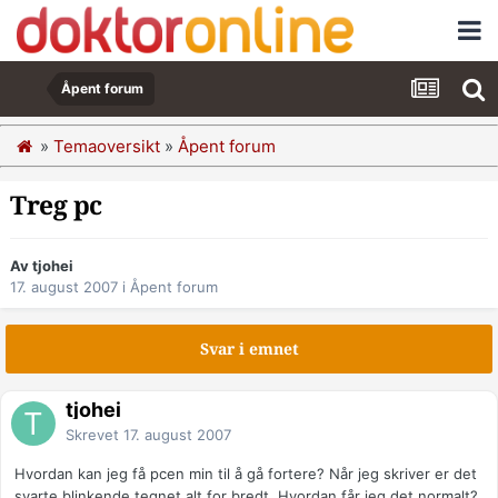
Åpent forum
»
Temaoversikt
»
Åpent forum
Treg pc
Av tjohei
17. august 2007
i
Åpent forum
Svar i emnet
tjohei
Skrevet
17. august 2007
Hvordan kan jeg få pcen min til å gå fortere? Når jeg skriver er det
svarte blinkende tegnet alt for bredt. Hvordan får jeg det normalt?