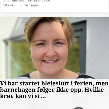
AnonymBruker,
lørdag kl 09:06
19
svar
333
visninger