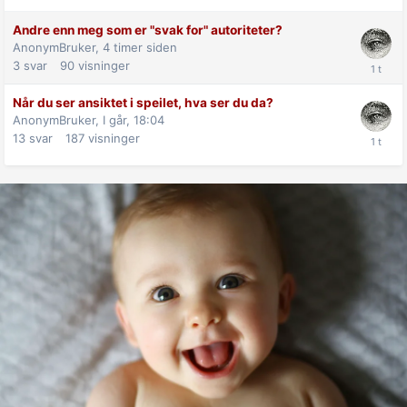
Andre enn meg som er "svak for" autoriteter?
AnonymBruker,
4 timer siden
3
svar
90
visninger
Når du ser ansiktet i speilet, hva ser du da?
AnonymBruker,
I går, 18:04
13
svar
187
visninger