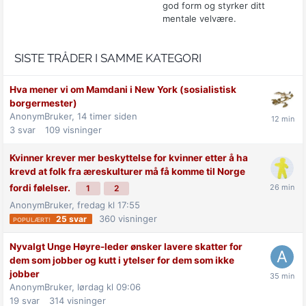
god form og styrker ditt
mentale velvære.
SISTE TRÅDER I SAMME KATEGORI
Hva mener vi om Mamdani i New York (sosialistisk
borgermester)
AnonymBruker,
14 timer siden
3
svar
109
visninger
Kvinner krever mer beskyttelse for kvinner etter å ha
krevd at folk fra æreskulturer må få komme til Norge
fordi følelser.
1
2
AnonymBruker,
fredag kl 17:55
360
visninger
25
svar
Nyvalgt Unge Høyre-leder ønsker lavere skatter for
dem som jobber og kutt i ytelser for dem som ikke
jobber
AnonymBruker,
lørdag kl 09:06
19
svar
314
visninger