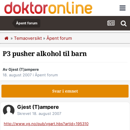
Åpent forum
»
Temaoversikt
»
Åpent forum
P3 pusher alkohol til barn
Av Gjest (T)ampere
18. august 2007
i
Åpent forum
Svar i emnet
Gjest (T)ampere
Skrevet
18. august 2007
http://www.vg.no/pub/vgart.hbs?artid=195310