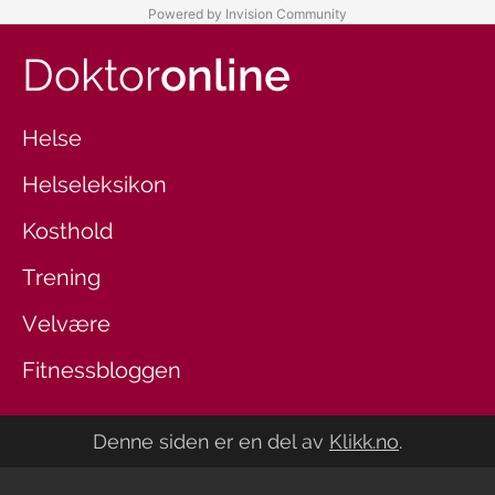
Powered by Invision Community
Doktor
online
Helse
Helseleksikon
Kosthold
Trening
Velvære
Fitnessbloggen
Denne siden er en del av
Klikk.no
.