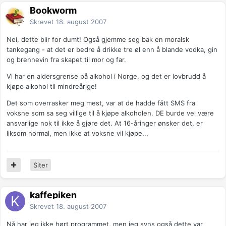
Bookworm
Skrevet
18. august 2007
Nei, dette blir for dumt! Også gjemme seg bak en moralsk
tankegang - at det er bedre å drikke tre øl enn å blande vodka, gin
og brennevin fra skapet til mor og far.
Vi har en aldersgrense på alkohol i Norge, og det er lovbrudd å
kjøpe alkohol til mindreårige!
Det som overrasker meg mest, var at de hadde fått SMS fra
voksne som sa seg villige til å kjøpe alkoholen. DE burde vel være
ansvarlige nok til ikke å gjøre det. At 16-åringer ønsker det, er
liksom normal, men ikke at voksne vil kjøpe...
Siter
kaffepiken
Skrevet
18. august 2007
Nå har jeg ikke hørt programmet, men jeg syns også dette var