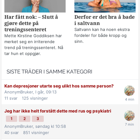
Har fått nok: – Slutt å
Derfor er det bra å bade
gjøre dette på
i saltvann
treningssenteret
Saltvann kan ha noen ekstra
fordeler for både kropp og
Mette Kirstine Goddiksen har
sinn.
merket seg en irriterende
trend på treningssenteret. Nå
tar hun et oppgjør.
SISTE TRÅDER I SAMME KATEGORI
Kan depresjoner utarte seg ulikt hos samme person?
AnonymBruker,
I går, 09:13
11
svar
125
visninger
Jeg har ikke helt forstått dette med rus og psykiatri
1
2
3
AnonymBruker,
søndag kl 10:58
40
svar
851
visninger