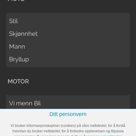
Stil
Skjønnhet
Mann
Bryllup
MOTOR
Vi menn Bil
Ditt personvern
Biltester
Vi bruker informasjonskaplser (cookies) på våre nettsteder, for å forstå
Vi Menn Båt
hvordan du bruker nettstedet, for å forbedre opplevelsen og tilpasse