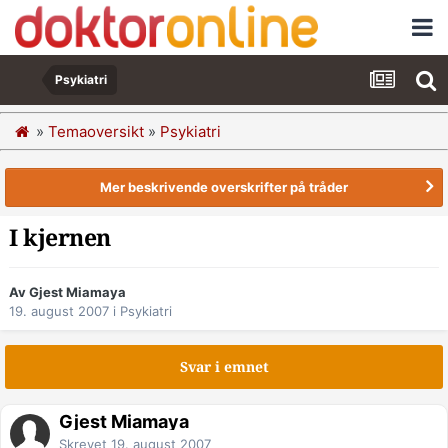
Psykiatri
»
Temaoversikt
»
Psykiatri
Mer beskrivende overskrifter på tråder
I kjernen
Av Gjest Miamaya
19. august 2007
i
Psykiatri
Svar i emnet
Gjest Miamaya
Skrevet
19. august 2007