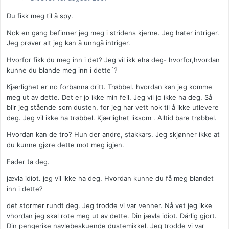
Du fikk meg til å spy.
Nok en gang befinner jeg meg i stridens kjerne. Jeg hater intriger.
Jeg prøver alt jeg kan å unngå intriger.
Hvorfor fikk du meg inn i det? Jeg vil ikk eha deg- hvorfor,hvordan
kunne du blande meg inn i dette`?
Kjærlighet er no forbanna dritt. Trøbbel. hvordan kan jeg komme
meg ut av dette. Det er jo ikke min feil. Jeg vil jo ikke ha deg. Så
blir jeg stående som dusten, for jeg har vett nok til å ikke utlevere
deg. Jeg vil ikke ha trøbbel. Kjærlighet liksom . Alltid bare trøbbel.
Hvordan kan de tro? Hun der andre, stakkars. Jeg skjønner ikke at
du kunne gjøre dette mot meg igjen.
Fader ta deg.
jævla idiot. jeg vil ikke ha deg. Hvordan kunne du få meg blandet
inn i dette?
det stormer rundt deg. Jeg trodde vi var venner. Nå vet jeg ikke
vhordan jeg skal rote meg ut av dette. Din jævla idiot. Dårlig gjort.
Din pengerike navlebeskuende dustemikkel. Jeg trodde vi var