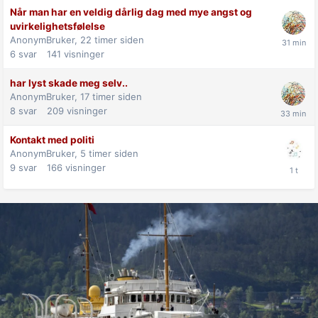
Når man har en veldig dårlig dag med mye angst og
uvirkelighetsfølelse
AnonymBruker,
22 timer siden
6
svar
141
visninger
har lyst skade meg selv..
AnonymBruker,
17 timer siden
8
svar
209
visninger
Kontakt med politi
AnonymBruker,
5 timer siden
9
svar
166
visninger