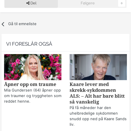
Del
Følgere
0
Gå til emneliste
VI FORESLÅR OGSÅ
Åpner opp om traume
Kaare lever med
skrekk-sykdommen
Mia Gundersen (64) åpner opp
om traumer og tryggheten som
ALS: – Alt har bare blitt
reddet henne.
så vanskelig
På få måneder har den
uhelbredelige sykdommen
snudd opp ned på Kaare Sands
liv.