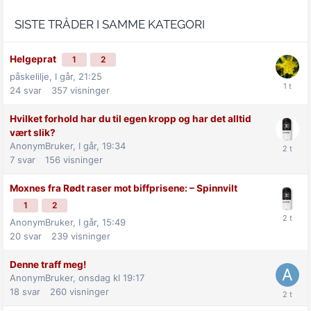
SISTE TRÅDER I SAMME KATEGORI
Helgeprat
1
2
påskelilje,
I går, 21:25
24
svar
357
visninger
Hvilket forhold har du til egen kropp og har det alltid
vært slik?
AnonymBruker,
I går, 19:34
7
svar
156
visninger
Moxnes fra Rødt raser mot biff­prisene: –⁠ Spinnvilt
1
2
AnonymBruker,
I går, 15:49
20
svar
239
visninger
Denne traff meg!
AnonymBruker,
onsdag kl 19:17
18
svar
260
visninger