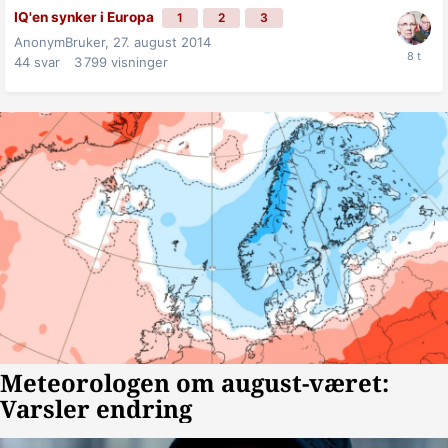
IQ'en synker i Europa
1
2
3
AnonymBruker,
27. august 2014
44
svar
3 799
visninger