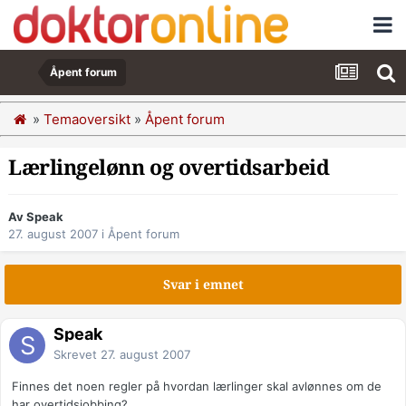
Åpent forum
»
Temaoversikt
»
Åpent forum
Lærlingelønn og overtidsarbeid
Av Speak
27. august 2007
i
Åpent forum
Svar i emnet
Speak
Skrevet
27. august 2007
Finnes det noen regler på hvordan lærlinger skal avlønnes om de
har overtidsjobbing?