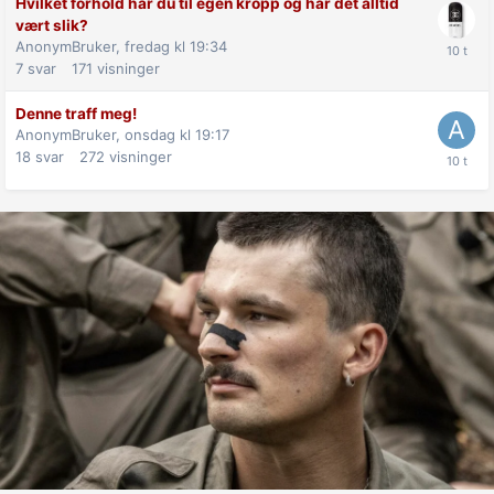
Hvilket forhold har du til egen kropp og har det alltid
vært slik?
AnonymBruker,
fredag kl 19:34
7
svar
171
visninger
Denne traff meg!
AnonymBruker,
onsdag kl 19:17
18
svar
272
visninger