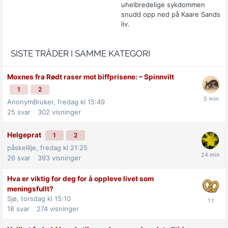
uhelbredelige sykdommen
snudd opp ned på Kaare Sands
liv.
SISTE TRÅDER I SAMME KATEGORI
Moxnes fra Rødt raser mot biff­prisene: –⁠ Spinnvilt
1
2
AnonymBruker,
fredag kl 15:49
25
svar
302
visninger
Helgeprat
1
2
påskelilje,
fredag kl 21:25
26
svar
393
visninger
Hva er viktig for deg for å oppleve livet som
meningsfullt?
Sjø,
torsdag kl 15:10
18
svar
274
visninger