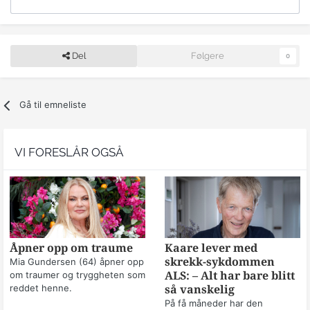
Del
Følgere
0
Gå til emneliste
VI FORESLÅR OGSÅ
Åpner opp om traume
Kaare lever med
skrekk-sykdommen
Mia Gundersen (64) åpner opp
om traumer og tryggheten som
ALS: – Alt har bare blitt
reddet henne.
så vanskelig
På få måneder har den