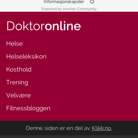
Informasjonskapsler
Powered by Invision Community
Doktor
online
Helse
Helseleksikon
Kosthold
Trening
Velvære
Fitnessbloggen
Denne siden er en del av
Klikk.no
.