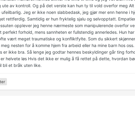
g ute av kontroll. Og på det verste kan hun ty til vold overfor meg Alt k
feilbarlig. Jeg er ikke noen slabbedask, jeg gjør mer enn henne i hje
t rettferdig. Samtidig er hun fryktelig sjalu og selvopptatt. Empatien
ssuten opplever jeg henne nærmeste som manipulerende overfor venn
et perfekt forhold, mens sannheten er fullstendig annerledes. Hun har
ofte vært meget traumatiske og konfliktfylte. Som du sikkert skjønner,
 meg nesten for å komme hjem fra arbeid eller ha mine barn hos oss. 
s er ikke bra. Så lenge jeg godtar hennes beskyldinger går ting forh
 er helvete løs Hvis det ikke er mulig å få rettet på dette, hvordan 
l bli et bråk uten like.
ter