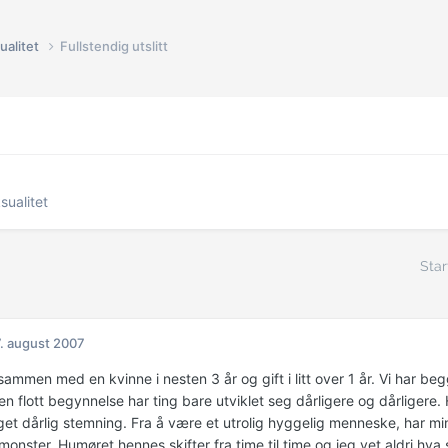
ualitet
Fullstendig utslitt
sualitet
Star
. august 2007
ammen med en kvinne i nesten 3 år og gift i litt over 1 år. Vi har beg
 en flott begynnelse har ting bare utviklet seg dårligere og dårligere
et dårlig stemning. Fra å være et utrolig hyggelig menneske, har min 
 monster. Humøret hennes skifter fra time til time og jeg vet aldri h