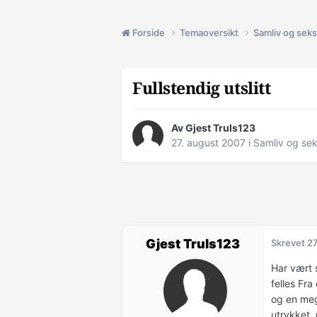
Forside
Temaoversikt
Samliv og seks
Fullstendig utslitt
Av Gjest Truls123
27. august 2007
i
Samliv og sek
Gjest Truls123
Skrevet
27
Har vært s
felles Fra
og en meg
utrykket,