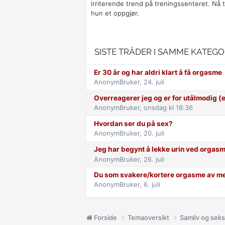
irriterende trend på treningssenteret. Nå t
hun et oppgjør.
SISTE TRÅDER I SAMME KATEGO
Er 30 år og har aldri klart å få orgasme
AnonymBruker,
24. juli
Overreagerer jeg og er for utålmodig (
AnonymBruker,
onsdag kl 18:36
Hvordan ser du på sex?
AnonymBruker,
20. juli
Jeg har begynt å lekke urin ved orgasm
AnonymBruker,
26. juli
Du som svakere/kortere orgasme av me
AnonymBruker,
6. juli
Forside
Temaoversikt
Samliv og seks