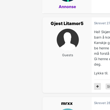
Annonse
Gjest Litamor5
Skrevet
27
Hei! Skjøn
barn å ko
Kanskje gå
be henne 
må forstå 
Guests
Gi henne e
deg.
Lykke til.
Si
mrxx
Skrevet
28