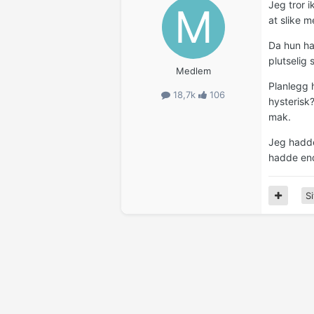
Jeg tror i
at slike 
Da hun har
plutselig 
Medlem
Planlegg h
18,7k
106
hysterisk?
mak.
Jeg hadde 
hadde end
Si