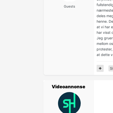
fullstendi
Guests
nærmeste u
deles mege
henne. De
at vi har 
har visst 
Jeg gruer
mellom os
protester,
at dette vi
Si
Videoannonse