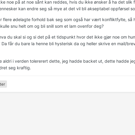
kke noe på at noe sånt kan reddes, hvis du ikke ønsker å ha det slik f
mennesker kan endre seg så mye at det vil bli akseptabel oppførsel s
 flere ødelagte forhold bak seg som også har vært konfliktfylte, så h
skulle snu helt om og bli snill som et lam ovenfor deg?
va du skal si og si det på et tidspunkt hvor det ikke gjør noe om hun
 Da får du bare la henne bli hysterisk da og heller skrive en mail/brev
aldri i verden tolererert dette, jeg hadde backet ut, dette hadde jeg 
ret seg kraftig.
ter