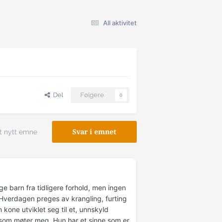
All aktivitet
Del
Følgere
0
t nytt emne
Svar i emnet
ge barn fra tidligere forhold, men ingen
. Hverdagen preges av krangling, furting
kone utviklet seg til et, unnskyld
va som møter meg. Hun har et sinne som er