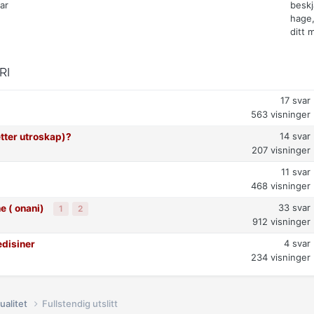
ar
beskj
hage,
ditt 
RI
17
svar
563
visninger
14
svar
etter utroskap)?
207
visninger
11
svar
468
visninger
33
svar
e ( onani)
1
2
912
visninger
4
svar
disiner
234
visninger
ualitet
Fullstendig utslitt