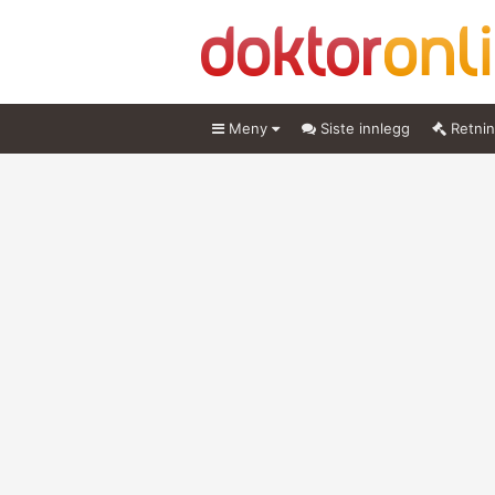
Meny
Siste innlegg
Retnin