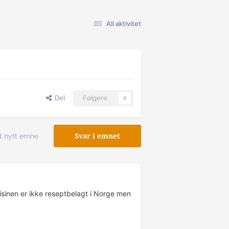
All aktivitet
Del
Følgere
0
t nytt emne
Svar i emnet
isinen er ikke reseptbelagt i Norge men