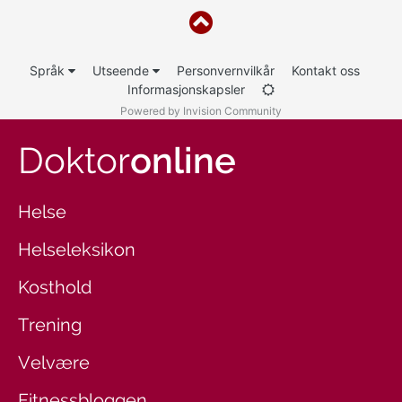
Språk
Utseende
Personvernvilkår
Kontakt oss
Informasjonskapsler
Powered by Invision Community
Doktor
online
Helse
Helseleksikon
Kosthold
Trening
Velvære
Fitnessbloggen