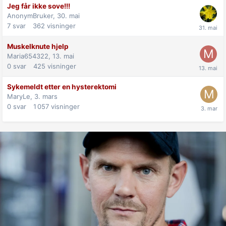
Jeg får ikke sove!!!
AnonymBruker,
30. mai
7
svar
362
visninger
Muskelknute hjelp
Maria654322,
13. mai
0
svar
425
visninger
Sykemeldt etter en hysterektomi
MaryLe,
3. mars
0
svar
1 057
visninger