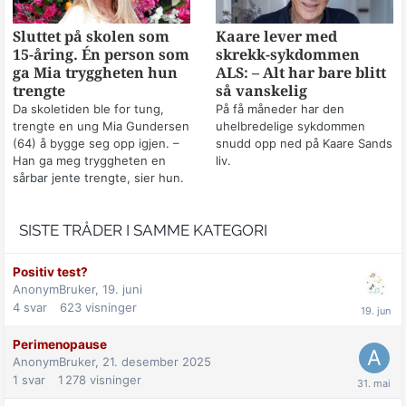
Sluttet på skolen som
Kaare lever med
15-åring. Én person som
skrekk-sykdommen
ga Mia tryggheten hun
ALS: – Alt har bare blitt
trengte
så vanskelig
Da skoletiden ble for tung,
På få måneder har den
trengte en ung Mia Gundersen
uhelbredelige sykdommen
(64) å bygge seg opp igjen. –
snudd opp ned på Kaare Sands
Han ga meg tryggheten en
liv.
sårbar jente trengte, sier hun.
SISTE TRÅDER I SAMME KATEGORI
Positiv test?
AnonymBruker,
19. juni
4
svar
623
visninger
Perimenopause
AnonymBruker,
21. desember 2025
1
svar
1 278
visninger