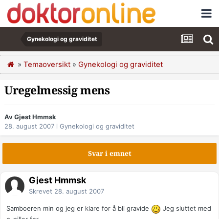
Gynekologi og graviditet
»
Temaoversikt
»
Gynekologi og graviditet
Uregelmessig mens
Av Gjest Hmmsk
28. august 2007
i
Gynekologi og graviditet
Svar i emnet
Gjest Hmmsk
Skrevet
28. august 2007
Samboeren min og jeg er klare for å bli gravide
Jeg sluttet med
p-piller for