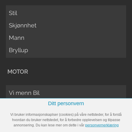
Stil
Skjønnhet
Mann
Bryllup
MOTOR
Vi menn Bil
Ditt personvern
Biltester
Vi bruker informasjonskaplser (cookies) på våre nettsteder, for å forstå
Vi Menn Båt
hvordan du bruker nettstedet, for å forbedre opplevelsen og tilpasse
annonsering. Du kan lese mer om dette i vår
personvernerklæring
Båttester