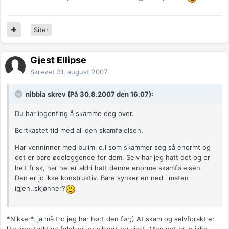
Siter
Gjest Ellipse
Skrevet
31. august 2007
nibbia skrev (På 30.8.2007 den 16.07):
Du har ingenting å skamme deg over.
Bortkastet tid med all den skamfølelsen.
Har venninner med bulimi o.l som skammer seg så enormt og
det er bare ødeleggende for dem. Selv har jeg hatt det og er
helt frisk, har heller aldri hatt denne enorme skamfølelsen.
Den er jo ikke konstruktiv. Bare synker en ned i maten
igjen..skjønner?
*Nikker*, ja må tro jeg har hørt den før;) At skam og selvforakt er
lite konstruktive følelser, er sikkert og visst. Men det er jo ikke