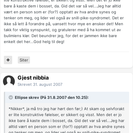
bare å kaste dem i bosset, da. Gid det var så vel...Jeg har alltid
vært en person som er (for?) opptatt av hva andre synes og
tenker om meg, og lider vel også av snill-pike-syndromet. Det er
ikke så lett å forandre på, uansett hvor mye en ønsker det! Men
takk for viktig synspunkt, og gratulerer med å ha kommet ut av
bulimiens klør. Det beundrer jeg, for det er jammen ikke bare
enkelt det her...God helg til deg!
Siter
Gjest nibbia
Skrevet
31. august 2007
Ellipse skrev (På 31.8.2007 den 10.25):
*Nikker*, ja må tro jeg har hørt den før;) At skam og selvforakt
er lite konstruktive følelser, er sikkert og visst. Men det er jo
ikke bare å kaste dem i bosset, da. Gid det var så vel...Jeg har
alltid vært en person som er (for?) opptatt av hva andre synes
og tenker om meg, og lider vel også av snill-pike-syndromet.