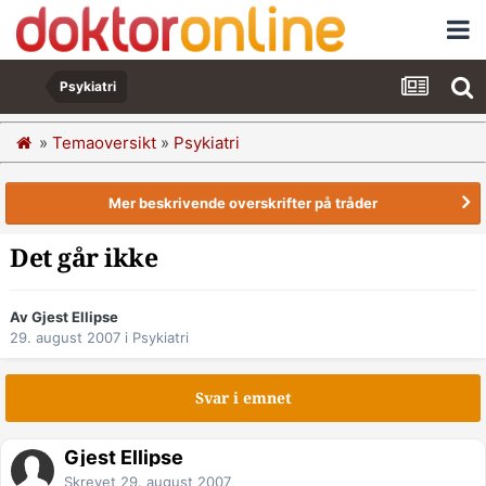
Psykiatri
»
Temaoversikt
»
Psykiatri
Mer beskrivende overskrifter på tråder
Det går ikke
Av Gjest Ellipse
29. august 2007
i
Psykiatri
Svar i emnet
Gjest Ellipse
Skrevet
29. august 2007