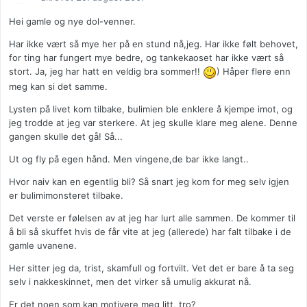
Hei gamle og nye dol-venner.
Har ikke vært så mye her på en stund nå,jeg. Har ikke følt behovet,
for ting har fungert mye bedre, og tankekaoset har ikke vært så
stort. Ja, jeg har hatt en veldig bra sommer!!
) Håper flere enn
meg kan si det samme.
Lysten på livet kom tilbake, bulimien ble enklere å kjempe imot, og
jeg trodde at jeg var sterkere. At jeg skulle klare meg alene. Denne
gangen skulle det gå! Så...
Ut og fly på egen hånd. Men vingene,de bar ikke langt..
Hvor naiv kan en egentlig bli? Så snart jeg kom for meg selv igjen
er bulimimonsteret tilbake.
Det verste er følelsen av at jeg har lurt alle sammen. De kommer til
å bli så skuffet hvis de får vite at jeg (allerede) har falt tilbake i de
gamle uvanene.
Her sitter jeg da, trist, skamfull og fortvilt. Vet det er bare å ta seg
selv i nakkeskinnet, men det virker så umulig akkurat nå.
Er det noen som kan motivere meg litt, tro?