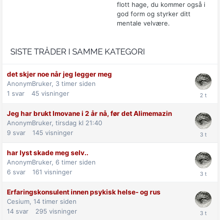
flott hage, du kommer også i
god form og styrker ditt
mentale velvære.
SISTE TRÅDER I SAMME KATEGORI
det skjer noe når jeg legger meg
AnonymBruker,
3 timer siden
1
svar
45
visninger
Jeg har brukt Imovane i 2 år nå, før det Alimemazin
AnonymBruker,
tirsdag kl 21:40
9
svar
145
visninger
har lyst skade meg selv..
AnonymBruker,
6 timer siden
6
svar
161
visninger
Erfaringskonsulent innen psykisk helse- og rus
Cesium,
14 timer siden
14
svar
295
visninger