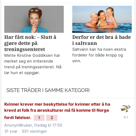
Har fått nok: – Slutt å
Derfor er det bra å bade
gjøre dette på
i saltvann
treningssenteret
Saltvann kan ha noen ekstra
fordeler for både kropp og
Mette Kirstine Goddiksen har
sinn.
merket seg en irriterende
trend på treningssenteret. Nå
tar hun et oppgjør.
SISTE TRÅDER I SAMME KATEGORI
Kvinner krever mer beskyttelse for kvinner etter å ha
krevd at folk fra æreskulturer må få komme til Norge
fordi følelser.
1
2
AnonymBruker,
fredag kl 17:55
31
svar
551
visninger