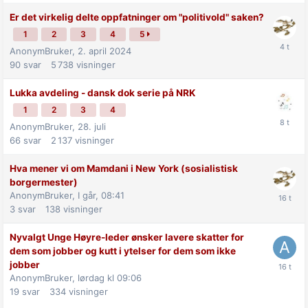
Er det virkelig delte oppfatninger om "politivold" saken?
1
2
3
4
5
AnonymBruker,
2. april 2024
90
svar
5 738
visninger
Lukka avdeling - dansk dok serie på NRK
1
2
3
4
AnonymBruker,
28. juli
66
svar
2 137
visninger
Hva mener vi om Mamdani i New York (sosialistisk
borgermester)
AnonymBruker,
I går, 08:41
3
svar
138
visninger
Nyvalgt Unge Høyre-leder ønsker lavere skatter for
dem som jobber og kutt i ytelser for dem som ikke
jobber
AnonymBruker,
lørdag kl 09:06
19
svar
334
visninger