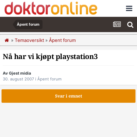
Åpent forum
»
Temaoversikt
»
Åpent forum
Nå har vi kjøpt playstation3
Av Gjest midia
30. august 2007
i
Åpent forum
Svar i emnet