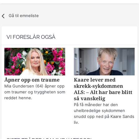
Gå til emneliste
VI FORESLÅR OGSÅ
Åpner opp om traume
Kaare lever med
skrekk-sykdommen
Mia Gundersen (64) åpner opp
om traumer og tryggheten som
ALS: – Alt har bare blitt
reddet henne.
så vanskelig
På få måneder har den
uhelbredelige sykdommen
snudd opp ned på Kaare Sands
liv.