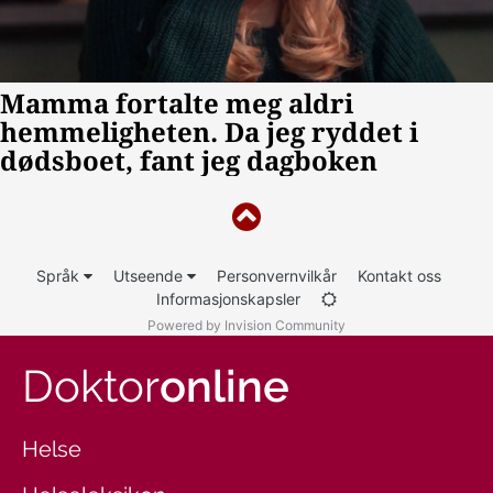
Språk
Utseende
Personvernvilkår
Kontakt oss
Informasjonskapsler
Powered by Invision Community
Doktor
online
Helse