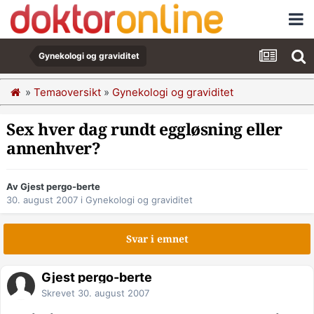
Gynekologi og graviditet
»
Temaoversikt
»
Gynekologi og graviditet
Sex hver dag rundt eggløsning eller
annenhver?
Av Gjest pergo-berte
30. august 2007
i
Gynekologi og graviditet
Svar i emnet
Gjest pergo-berte
Skrevet
30. august 2007