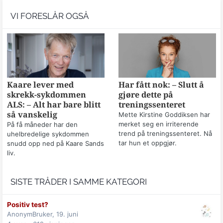
VI FORESLÅR OGSÅ
Kaare lever med
Har fått nok: – Slutt å
skrekk-sykdommen
gjøre dette på
ALS: – Alt har bare blitt
treningssenteret
så vanskelig
Mette Kirstine Goddiksen har
merket seg en irriterende
På få måneder har den
trend på treningssenteret. Nå
uhelbredelige sykdommen
tar hun et oppgjør.
snudd opp ned på Kaare Sands
liv.
SISTE TRÅDER I SAMME KATEGORI
Positiv test?
AnonymBruker,
19. juni