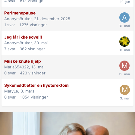
4
svar
612
visninger
Perimenopause
AnonymBruker,
21. desember 2025
1
svar
1 275
visninger
Jeg får ikke sove!!!
AnonymBruker,
30. mai
7
svar
362
visninger
Muskelknute hjelp
Maria654322,
13. mai
0
svar
423
visninger
Sykemeldt etter en hysterektomi
MaryLe,
3. mars
0
svar
1 054
visninger