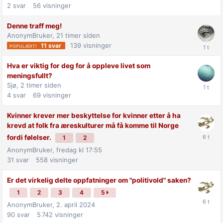
2
svar
56
visninger
Denne traff meg!
AnonymBruker,
21 timer siden
139
visninger
11
svar
Hva er viktig for deg for å oppleve livet som
meningsfullt?
Sjø,
2 timer siden
4
svar
69
visninger
Kvinner krever mer beskyttelse for kvinner etter å ha
krevd at folk fra æreskulturer må få komme til Norge
fordi følelser.
1
2
AnonymBruker,
fredag kl 17:55
31
svar
558
visninger
Er det virkelig delte oppfatninger om "politivold" saken?
1
2
3
4
5
AnonymBruker,
2. april 2024
90
svar
5 742
visninger