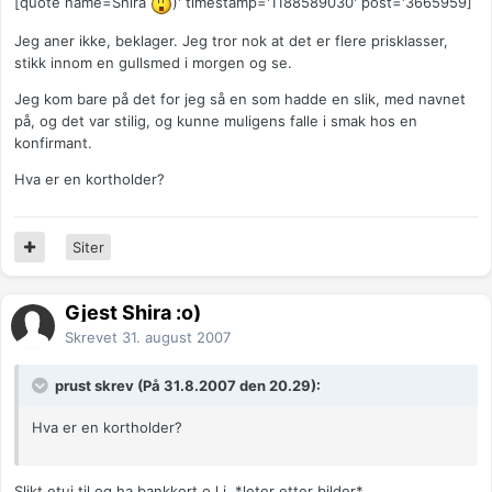
[quote name=Shira
)' timestamp='1188589030' post='3665959]
Jeg aner ikke, beklager. Jeg tror nok at det er flere prisklasser,
stikk innom en gullsmed i morgen og se.
Jeg kom bare på det for jeg så en som hadde en slik, med navnet
på, og det var stilig, og kunne muligens falle i smak hos en
konfirmant.
Hva er en kortholder?
Siter
Gjest Shira :o)
Skrevet
31. august 2007
prust skrev (På 31.8.2007 den 20.29):
Hva er en kortholder?
Slikt etui til og ha bankkort o.l i. *leter etter bilder*