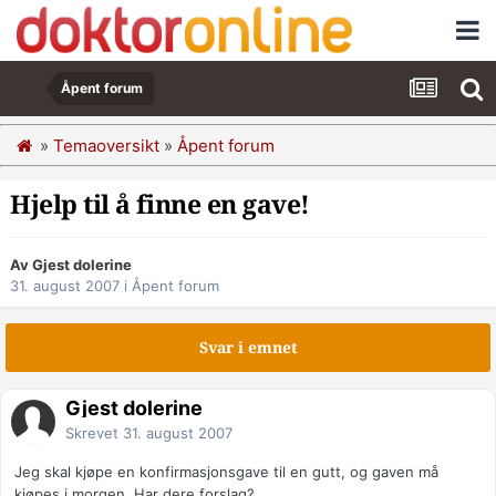
Åpent forum
»
Temaoversikt
»
Åpent forum
Hjelp til å finne en gave!
Av Gjest dolerine
31. august 2007
i
Åpent forum
Svar i emnet
Gjest dolerine
Skrevet
31. august 2007
Jeg skal kjøpe en konfirmasjonsgave til en gutt, og gaven må
kjøpes i morgen. Har dere forslag?