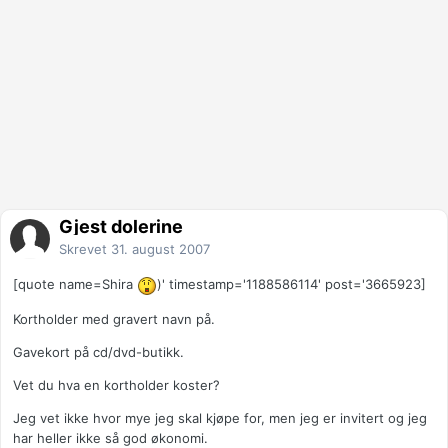
Gjest dolerine
Skrevet
31. august 2007
[quote name=Shira
)' timestamp='1188586114' post='3665923]
Kortholder med gravert navn på.
Gavekort på cd/dvd-butikk.
Vet du hva en kortholder koster?
Jeg vet ikke hvor mye jeg skal kjøpe for, men jeg er invitert og jeg
har heller ikke så god økonomi.