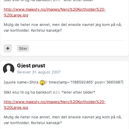
http://www.majesty.no/images/Nero%20Kortholder%20-
%20Large.jpg
Mulig de heter noe annet, men det eneste navnet jeg kom på nå,
var kortholder. Kortetui kanskje?
Siter
Gjest prust
Skrevet
31. august 2007
[quote name=Shira
)' timestamp='1188592465' post='3665987]
Slikt etui til og ha bankkort o.l i. *leter etter bilder*
http://www.majesty.no/images/Nero%20Kortholder%20-
%20Large.jpg
Mulig de heter noe annet, men det eneste navnet jeg kom på nå,
var kortholder. Kortetui kanskje?