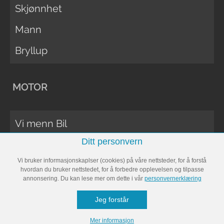
Skjønnhet
Mann
Bryllup
MOTOR
Vi menn Bil
Ditt personvern
Biltester
Vi bruker informasjonskaplser (cookies) på våre nettsteder, for å forstå
Vi Menn Båt
hvordan du bruker nettstedet, for å forbedre opplevelsen og tilpasse
annonsering. Du kan lese mer om dette i vår
personvernerklæring
Båttester
Jeg forstår
Bobil
Mer informasjon