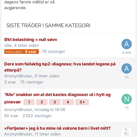
dagens første måltid er så
avgjørende.
SISTE TRÅDER I SAMME KATEGORI
Økt belastning = null søvn
cilie,
4 timer siden
79
visninger
9
svar
Dere som feilaktig bp2-diagnose; hva landet legene på
etterpå?
AnonymBruker,
9 timer siden
3
svar
75
visninger
"Alle" snakker om at det kastes diagnoser ut i hytt og
pinevær
1
2
3
4
5
AnonymBruker,
torsdag kl 19:08
82
svar
2 022
visninger
«Fortjener» jeg å ha mine nå voksne barn i livet mitt?
AnonymBruker,
11 timer siden