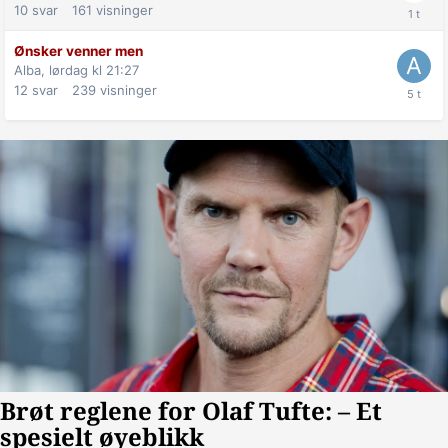
10
svar
161
visninger
Ønsker venner men
Alba,
lørdag kl 21:27
12
svar
239
visninger