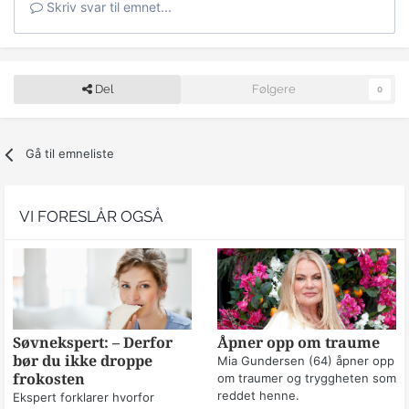
Skriv svar til emnet...
Del
Følgere
0
Gå til emneliste
VI FORESLÅR OGSÅ
Søvnekspert: – Derfor
Åpner opp om traume
bør du ikke droppe
Mia Gundersen (64) åpner opp
frokosten
om traumer og tryggheten som
reddet henne.
Ekspert forklarer hvorfor