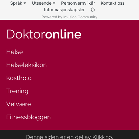
Språk
Utseende
Personvernvilkår
Kontakt oss
Informasjonskapsler
Powered by Invision Community
Doktor
online
Helse
Helseleksikon
Kosthold
Trening
Velvære
Fitnessbloggen
Denne siden er en del av
Klikk.no
.