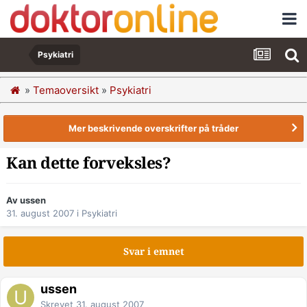
Psykiatri
»
Temaoversikt
»
Psykiatri
Mer beskrivende overskrifter på tråder
Kan dette forveksles?
Av ussen
31. august 2007
i
Psykiatri
Svar i emnet
ussen
Skrevet
31. august 2007