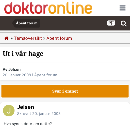
Åpent forum
»
Temaoversikt
»
Åpent forum
Ut i vår hage
Av Jølsen
20. januar 2008
i
Åpent forum
Svar i emnet
Jølsen
Skrevet
20. januar 2008
Hva synes dere om dette?