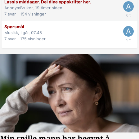
Lassis middager. Del dine oppskrifter her.
AnonymBruker,
19 timer siden
7
svar
154
visninger
Spørsmål
Musikk,
I går, 07:45
7
svar
175
visninger