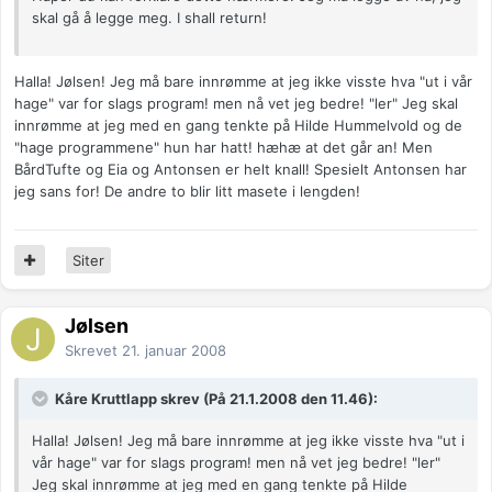
skal gå å legge meg. I shall return!
Halla! Jølsen! Jeg må bare innrømme at jeg ikke visste hva "ut i vår
hage" var for slags program! men nå vet jeg bedre! "ler" Jeg skal
innrømme at jeg med en gang tenkte på Hilde Hummelvold og de
"hage programmene" hun har hatt! hæhæ at det går an! Men
BårdTufte og Eia og Antonsen er helt knall! Spesielt Antonsen har
jeg sans for! De andre to blir litt masete i lengden!
Siter
Jølsen
Skrevet
21. januar 2008
Kåre Kruttlapp skrev (På 21.1.2008 den 11.46):
Halla! Jølsen! Jeg må bare innrømme at jeg ikke visste hva "ut i
vår hage" var for slags program! men nå vet jeg bedre! "ler"
Jeg skal innrømme at jeg med en gang tenkte på Hilde