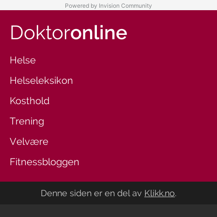
Powered by Invision Community
Doktor
online
Helse
Helseleksikon
Kosthold
Trening
Velvære
Fitnessbloggen
Denne siden er en del av
Klikk.no
.