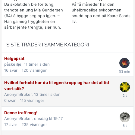
Da skoletiden ble for tung,
På få måneder har den
trengte en ung Mia Gundersen
uhelbredelige sykdommen
(64) å bygge seg opp igjen. –
snudd opp ned på Kaare Sands
Han ga meg tryggheten en
liv.
sårbar jente trengte, sier hun.
SISTE TRÅDER I SAMME KATEGORI
Helgeprat
påskelilje,
11 timer siden
16
svar
120
visninger
Hvilket forhold har du til egen kropp og har det alltid
vært slik?
AnonymBruker,
13 timer siden
6
svar
115
visninger
Denne traff meg!
AnonymBruker,
onsdag kl 19:17
17
svar
235
visninger