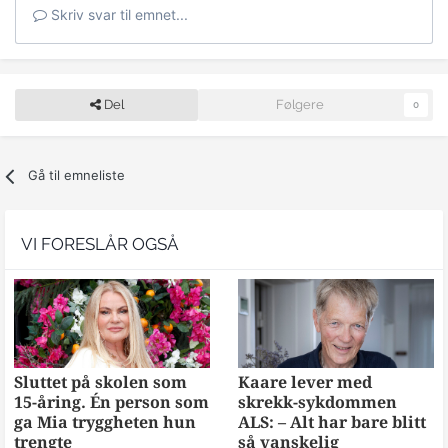
Skriv svar til emnet...
Del
Følgere
0
Gå til emneliste
VI FORESLÅR OGSÅ
Sluttet på skolen som
Kaare lever med
15-åring. Én person som
skrekk-sykdommen
ga Mia tryggheten hun
ALS: – Alt har bare blitt
trengte
så vanskelig