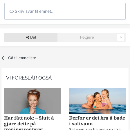
Skriv svar til emnet...
Del
Følgere
0
Gå til emneliste
VI FORESLÅR OGSÅ
Har fått nok: – Slutt å
Derfor er det bra å bade
gjøre dette på
i saltvann
treningssenteret
Saltvann kan ha noen ekstra