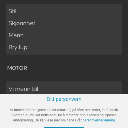
Stil
Skjønnhet
Mann
Bryllup
MOTOR
Vi menn Bil
Ditt personvern
Biltester
Vi bruker informasjonskaplser (cookies) på våre nettsteder, for å forstå
Vi Menn Båt
hvordan du bruker nettstedet, for å forbedre opplevelsen og tilpasse
annonsering. Du kan lese mer om dette i vår
personvernerklæring
Båttester