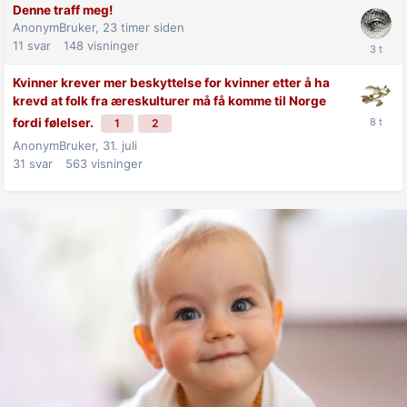
Denne traff meg!
AnonymBruker,
23 timer siden
11
svar
148
visninger
Kvinner krever mer beskyttelse for kvinner etter å ha
krevd at folk fra æreskulturer må få komme til Norge
fordi følelser.
1
2
AnonymBruker,
31. juli
31
svar
563
visninger