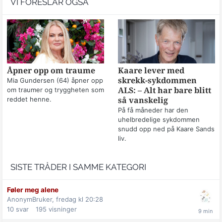
VI FORESLÅR OGSÅ
Åpner opp om traume
Kaare lever med
skrekk-sykdommen
Mia Gundersen (64) åpner opp
om traumer og tryggheten som
ALS: – Alt har bare blitt
reddet henne.
så vanskelig
På få måneder har den
uhelbredelige sykdommen
snudd opp ned på Kaare Sands
liv.
SISTE TRÅDER I SAMME KATEGORI
Føler meg alene
AnonymBruker,
fredag kl 20:28
10
svar
195
visninger