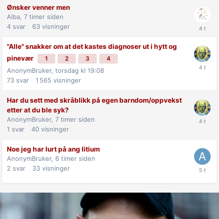
Ønsker venner men
Alba,
7 timer siden
4
svar
63
visninger
"Alle" snakker om at det kastes diagnoser ut i hytt og
pinevær
1
2
3
4
AnonymBruker,
torsdag kl 19:08
73
svar
1 565
visninger
Har du sett med skråblikk på egen barndom/oppvekst
etter at du ble syk?
AnonymBruker,
7 timer siden
1
svar
40
visninger
Noe jeg har lurt på ang litium
AnonymBruker,
6 timer siden
2
svar
33
visninger