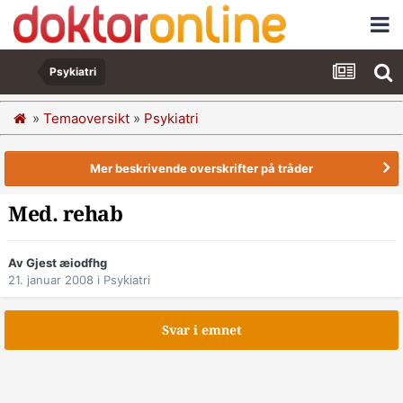
Psykiatri
»
Temaoversikt
»
Psykiatri
Mer beskrivende overskrifter på tråder
Med. rehab
Av Gjest æiodfhg
21. januar 2008
i
Psykiatri
Svar i emnet