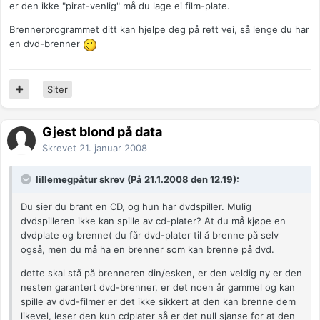
er den ikke "pirat-venlig" må du lage ei film-plate.
Brennerprogrammet ditt kan hjelpe deg på rett vei, så lenge du har
en dvd-brenner
Siter
Gjest blond på data
Skrevet
21. januar 2008
lillemegpåtur skrev (På 21.1.2008 den 12.19):
Du sier du brant en CD, og hun har dvdspiller. Mulig
dvdspilleren ikke kan spille av cd-plater? At du må kjøpe en
dvdplate og brenne( du får dvd-plater til å brenne på selv
også, men du må ha en brenner som kan brenne på dvd.
dette skal stå på brenneren din/esken, er den veldig ny er den
nesten garantert dvd-brenner, er det noen år gammel og kan
spille av dvd-filmer er det ikke sikkert at den kan brenne dem
likevel, leser den kun cdplater så er det null sjanse for at den