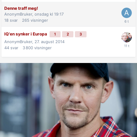
Denne traff meg!
AnonymBruker,
onsdag kl 19:17
18
svar
265
visninger
IQ'en synker i Europa
1
2
3
AnonymBruker,
27. august 2014
44
svar
3 800
visninger