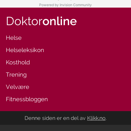
Powered by Invision Community
Doktor
online
Helse
Helseleksikon
Kosthold
Trening
Velvære
Fitnessbloggen
Denne siden er en del av
Klikk.no
.