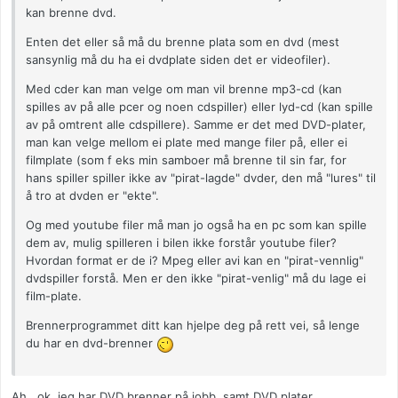
kan brenne dvd.
Enten det eller så må du brenne plata som en dvd (mest
sansynlig må du ha ei dvdplate siden det er videofiler).
Med cder kan man velge om man vil brenne mp3-cd (kan
spilles av på alle pcer og noen cdspiller) eller lyd-cd (kan spille
av på omtrent alle cdspillere). Samme er det med DVD-plater,
man kan velge mellom ei plate med mange filer på, eller ei
filmplate (som f eks min samboer må brenne til sin far, for
hans spiller spiller ikke av "pirat-lagde" dvder, den må "lures" til
å tro at dvden er "ekte".
Og med youtube filer må man jo også ha en pc som kan spille
dem av, mulig spilleren i bilen ikke forstår youtube filer?
Hvordan format er de i? Mpeg eller avi kan en "pirat-vennlig"
dvdspiller forstå. Men er den ikke "pirat-venlig" må du lage ei
film-plate.
Brennerprogrammet ditt kan hjelpe deg på rett vei, så lenge
du har en dvd-brenner
Ah...ok, jeg har DVD brenner på jobb, samt DVD plater.