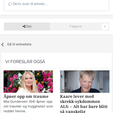
Skriv svar til emnet...
Del
Følgere
0
Gå til emneliste
VI FORESLÅR OGSÅ
Åpner opp om traume
Kaare lever med
skrekk-sykdommen
Mia Gundersen (64) åpner opp
om traumer og tryggheten som
ALS: – Alt har bare blitt
reddet henne.
så vanskelig