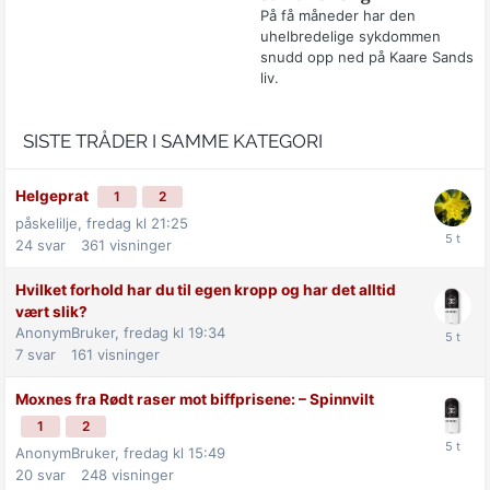
På få måneder har den
uhelbredelige sykdommen
snudd opp ned på Kaare Sands
liv.
SISTE TRÅDER I SAMME KATEGORI
Helgeprat
1
2
påskelilje,
fredag kl 21:25
24
svar
361
visninger
Hvilket forhold har du til egen kropp og har det alltid
vært slik?
AnonymBruker,
fredag kl 19:34
7
svar
161
visninger
Moxnes fra Rødt raser mot biff­prisene: –⁠ Spinnvilt
1
2
AnonymBruker,
fredag kl 15:49
20
svar
248
visninger