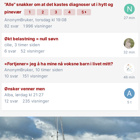
"Alle" snakker om at det kastes diagnoser ut i hytt og
pinevær
1
2
3
4
5
AnonymBruker,
torsdag kl 19:08
82
svar
1 996
visninger
Økt belastning = null søvn
cilie,
3 timer siden
6
svar
52
visninger
«Fortjener» jeg å ha mine nå voksne barn i livet mitt?
AnonymBruker,
10 timer siden
10
svar
151
visninger
Ønsker venner men
Alba,
lørdag kl 21:27
12
svar
235
visninger