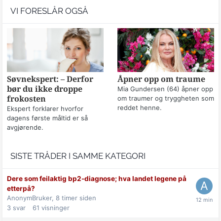
VI FORESLÅR OGSÅ
Søvnekspert: – Derfor
Åpner opp om traume
bør du ikke droppe
Mia Gundersen (64) åpner opp
frokosten
om traumer og tryggheten som
reddet henne.
Ekspert forklarer hvorfor
dagens første måltid er så
avgjørende.
SISTE TRÅDER I SAMME KATEGORI
Dere som feilaktig bp2-diagnose; hva landet legene på
etterpå?
AnonymBruker,
8 timer siden
3
svar
61
visninger