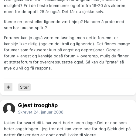
mulighet? Er i de fleste kommuner og ofte fra 16-20 års alderen,
noen for de opptil 25 år også. Det får du sjekke selv.
Kunne en prest eller lignende vært hjelp? Ha noen å prate med
som har taushetsplikt?
Forumer kan jo også være en løsning, men dette forumet er
kanskje ikke riktig (pga en del troll og lignende). Det finnes mange
forumer som fokuserer kun på angst og depresjoner. Google
forum + angst og kanskje også forum + overgrep, mulig du finner
et støtteforum for overgrepsutsatte også. Så kan du "prate" så
mye du vil og få respons.
Siter
Gjest trooghåp
Skrevet
24. januar 2008
takker for svaret ditt..har vært borte noen dager.Det er noe som
heter angstringen...jeg tror det kan være noe for deg.Sjekk det på
nettet.Ønsker deg alt godt også! Lykke til videre.