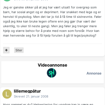
Jeg er ganske sikker på at jeg har vært utsatt for overgrep som
barn, har sosial angst og er deprimert. Har snakket med lege og er
henvist til psykolog. Men det tar jo tid å få time til sistnevnte. Føler
også jeg ikke kan bruke legen oftere enn jeg gjør (har vært der
ukentlig, to uker til neste gang). Men jeg føler jeg trenger mere
hjelp og større behov for å prate med noen som forstår. Hvor kan
man henvende seg for å få hjelp foruten å gå til lege/psykolog?
Siter
Videoannonse
Annonse
lillemegpåtur
Skrevet
21. januar 2008
Hvor gammel er du? Helsestasjon for ungdom kan jo være en