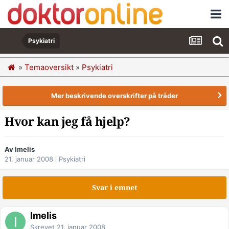
Psykiatri
»
Temaoversikt
»
Psykiatri
Mer beskrivende overskrifter på tråder
Hvor kan jeg få hjelp?
Av Imelis
21. januar 2008
i
Psykiatri
Svar i emnet
Imelis
Skrevet
21. januar 2008