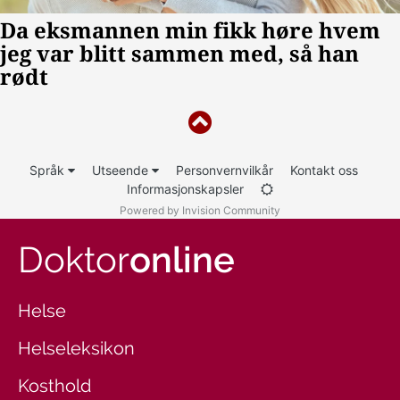
Språk
Utseende
Personvernvilkår
Kontakt oss
Informasjonskapsler
Powered by Invision Community
Doktor
online
Helse
Helseleksikon
Kosthold