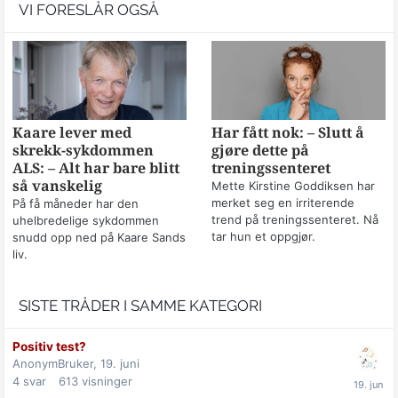
VI FORESLÅR OGSÅ
Kaare lever med
Har fått nok: – Slutt å
skrekk-sykdommen
gjøre dette på
ALS: – Alt har bare blitt
treningssenteret
så vanskelig
Mette Kirstine Goddiksen har
merket seg en irriterende
På få måneder har den
trend på treningssenteret. Nå
uhelbredelige sykdommen
tar hun et oppgjør.
snudd opp ned på Kaare Sands
liv.
SISTE TRÅDER I SAMME KATEGORI
Positiv test?
AnonymBruker,
19. juni
4
svar
613
visninger