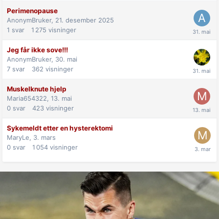
Perimenopause
AnonymBruker,
21. desember 2025
1
svar
1 275
visninger
Jeg får ikke sove!!!
AnonymBruker,
30. mai
7
svar
362
visninger
Muskelknute hjelp
Maria654322,
13. mai
0
svar
423
visninger
Sykemeldt etter en hysterektomi
MaryLe,
3. mars
0
svar
1 054
visninger